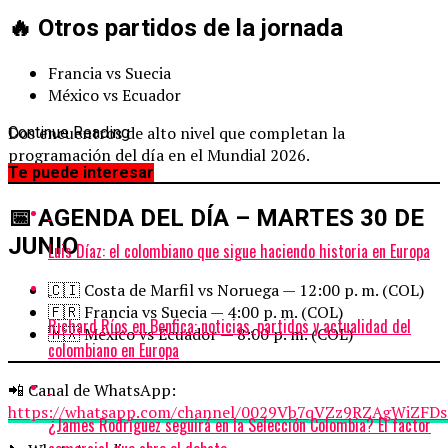
🔥 Otros partidos de la jornada
Francia vs Suecia
México vs Ecuador
Dos encuentros de alto nivel que completan la
Continue Reading
programación del día en el Mundial 2026.
Te puede interesar
📅 AGENDA DEL DÍA – MARTES 30 DE
JUNIO
Luis Díaz: el colombiano que sigue haciendo historia en Europa
🇨🇮 Costa de Marfil vs Noruega — 12:00 p. m. (COL)
🇫🇷 Francia vs Suecia — 4:00 p. m. (COL)
Richard Ríos en Benfica: noticias, partidos y actualidad del
🇲🇽 México vs Ecuador — 8:00 p. m. (COL)
colombiano en Europa
📲 Canal de WhatsApp:
https://whatsapp.com/channel/0029Vb7qVZz9RZAgWiZFDs
¿James Rodríguez seguirá en la Selección Colombia? El factor