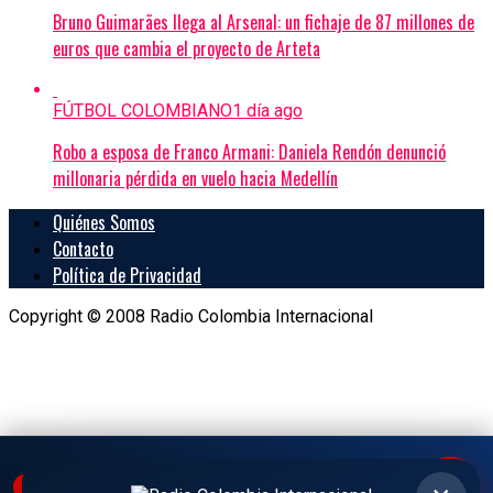
Bruno Guimarães llega al Arsenal: un fichaje de 87 millones de
euros que cambia el proyecto de Arteta
FÚTBOL COLOMBIANO
1 día ago
Robo a esposa de Franco Armani: Daniela Rendón denunció
millonaria pérdida en vuelo hacia Medellín
Quiénes Somos
Contacto
Política de Privacidad
Copyright © 2008 Radio Colombia Internacional
▶
Radio Colombia Internacional
● EN VIVO