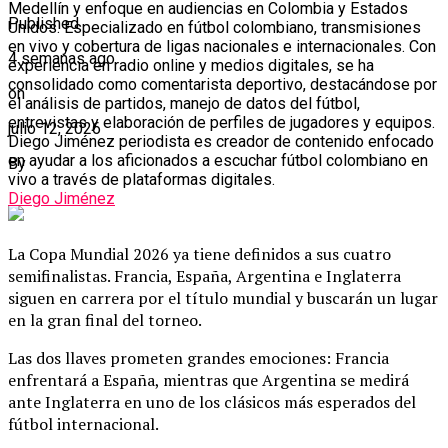
Medellín y enfoque en audiencias en Colombia y Estados
Published
Unidos. Especializado en fútbol colombiano, transmisiones
en vivo y cobertura de ligas nacionales e internacionales. Con
4 semanas ago
experiencia en radio online y medios digitales, se ha
consolidado como comentarista deportivo, destacándose por
on
el análisis de partidos, manejo de datos del fútbol,
entrevistas y elaboración de perfiles de jugadores y equipos.
julio 12, 2026
Diego Jiménez periodista es creador de contenido enfocado
en ayudar a los aficionados a escuchar fútbol colombiano en
By
vivo a través de plataformas digitales.
Diego Jiménez
La Copa Mundial 2026 ya tiene definidos a sus cuatro
semifinalistas. Francia, España, Argentina e Inglaterra
siguen en carrera por el título mundial y buscarán un lugar
en la gran final del torneo.
Las dos llaves prometen grandes emociones: Francia
enfrentará a España, mientras que Argentina se medirá
ante Inglaterra en uno de los clásicos más esperados del
fútbol internacional.