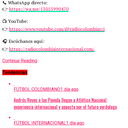
📞 WhatsApp directo:
👉
https://wa.me/13053990470
📺 YouTube:
👉
https://www.youtube.com/@radiocolombiarci
🎧 Escúchanos aquí:
👉
https://radiocolombiainternacional.com/
Continue Reading
Tendencias
FÚTBOL COLOMBIANO
1 día ago
Andrés Reyes e Ian Poveda llegan a Atlético Nacional:
experiencia internacional y apuesta por el futuro verdolaga
FÚTBOL INTERNACIONAL
1 día ago