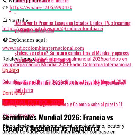
comercial que abre el debate
📞 WhatsApp directo:
👉
https://wa.me/13053990470
📺 YouTube:
Dónde ver la Premier League en Estados Unidos: TV, streaming
https://www.youtube.com/@radiocolombiarci
y opciones en español
🎧 Escúchanos aquí:
www.radiocolombianternacional.com
¿Falcao se retira? Su futuro cambia tras el Mundial y aparece
Related Topics:
fútbol internacional
mundial 2026
partidos en
una nueva opción con Colombia
vivo
programación Mundial 2026
Radio Colombia Internacional
Up Next
Colombia vence a Ghana 1-0 y clasifica a octavos del Mundial 2026
Semifinales Mundial 2026: Francia vs España y Argentina vs
Inglaterra
Don't Miss
MUNDIAL FÚTBOL 2026
Ranking FIFA 2026: Argentina lidera y Colombia sube al puesto 11
Semifinales Mundial 2026: Francia vs
Diego Jiménez
España y Argentina vs Inglaterra
Diego Jiménez periodista deportivo colombiano, locutor y
director de Radio Colombia Internacional, con base en