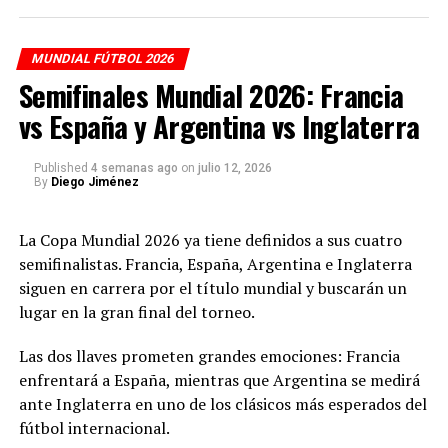
Uruguay y España
, seguido por el duelo entre
Noruega
y Francia
, dos encuentros de alto nivel que pueden
MUNDIAL FÚTBOL 2026
definir posiciones importantes en la fase de grupos.
Semifinales Mundial 2026: Francia
vs España y Argentina vs Inglaterra
RELATED TOPICS:
MUNDIAL 2026
PARTIDOS EN VIVO
PROGRAMACIÓN MUNDIAL 2026
RADIO COLOMBIA INTERNACIONAL
SENEGAL VS IRAK
Published
4 semanas ago
on
julio 12, 2026
URUGUAY VS ESPAÑA
By
Diego Jiménez
UP NEXT
Agenda Mundial 2026: partidos del sábado 27 de junio
La Copa Mundial 2026 ya tiene definidos a sus cuatro
en vivo
semifinalistas. Francia, España, Argentina e Inglaterra
siguen en carrera por el título mundial y buscarán un
DON'T MISS
Agenda Mundial 2026: partidos del jueves 25 de junio en
lugar en la gran final del torneo.
vivo
Las dos llaves prometen grandes emociones: Francia
enfrentará a España, mientras que Argentina se medirá
Diego Jiménez
ante Inglaterra en uno de los clásicos más esperados del
fútbol internacional.