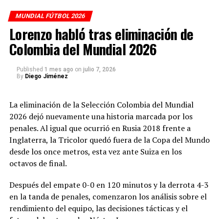
https://whatsapp.com/channel/0029Vb7qVZz9RZAgWiZF
clasificación, especialmente en el tiempo extra, pero no
MUNDIAL FÚTBOL 2026
logró superar la resistencia del arquero suizo Gregor
📞 WhatsApp directo:
Lorenzo habló tras eliminación de
Kobel.
👉
https://wa.me/13053990470
Colombia del Mundial 2026
La definición desde los once metros terminó
📺 YouTube:
favoreciendo a Suiza, que ganó 4-3 y avanzó a los
👉
https://www.youtube.com/@radiocolombiarci
Published
1 mes ago
on
julio 7, 2026
By
Diego Jiménez
cuartos de final del Mundial 2026.
🎧 Escúchanos aquí:
👉
https://radiocolombiainternacional.com/
La eliminación de la Selección Colombia del Mundial
😂 Los colombianos transformaron
2026 dejó nuevamente una historia marcada por los
la tristeza en memes
penales. Al igual que ocurrió en Rusia 2018 frente a
Inglaterra, la Tricolor quedó fuera de la Copa del Mundo
Tras la eliminación, las redes sociales se llenaron de
desde los once metros, esta vez ante Suiza en los
creatividad.
octavos de final.
Los aficionados colombianos utilizaron el humor como
Después del empate 0-0 en 120 minutos y la derrota 4-3
una forma de despedir el sueño mundialista, recordando
en la tanda de penales, comenzaron los análisis sobre el
que en Colombia muchas veces la risa aparece incluso en
rendimiento del equipo, las decisiones tácticas y el