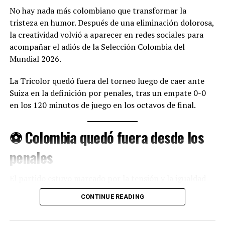
No hay nada más colombiano que transformar la
📅 Miércoles
tristeza en humor. Después de una eliminación dolorosa,
🏟️ Atlanta
la creatividad volvió a aparecer en redes sociales para
🕒 3:00 p. m. (hora del Este)
acompañar el adiós de la Selección Colombia del
Mundial 2026.
🏆 Cuatro selecciones, un solo
La Tricolor quedó fuera del torneo luego de caer ante
Suiza en la definición por penales, tras un empate 0-0
objetivo
en los 120 minutos de juego en los octavos de final.
Francia, España, Argentina e Inglaterra representan a
cuatro de las selecciones mejor ubicadas en el ranking
⚽ Colombia quedó fuera desde los
FIFA y llegan a la etapa decisiva con la ilusión de
penales
levantar la Copa del Mundo.
Las semifinales definirán a los dos equipos que
El partido estuvo marcado por la tensión y la igualdad
disputarán la gran final del Mundial 2026.
entre ambas selecciones.
CONTINUE READING
Durante el tiempo reglamentario y el alargue, Colombia
📲 Canal de WhatsApp:
tuvo oportunidades importantes para quedarse con la