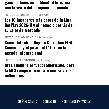
ganó millones en publicidad turística
🎙️ ¿Qué dijo Néstor Lorenzo tras la
A continuación, recopilamos algunos de los mejores
con la visita del campeón del mundo
memes que dejó la eliminación de Colombia ante Suiza.
eliminación?
FÚTBOL COLOMBIANO
1 día ago
Los 10 jugadores más caros de la Liga
BetPlay 2026-II y el negocio detrás de
📲 Canal de WhatsApp:
El entrenador argentino reconoció que el principal
su valor de mercado
https://whatsapp.com/channel/0029Vb7qVZz9RZAgWiZF
aspecto que le faltó a Colombia fue el gol.
FÚTBOL COLOMBIANO
6 horas ago
📞 WhatsApp directo:
“
La falta de gol se paga
”, afirmó Lorenzo al analizar el
Gianni Infantino llega a Colombia: FIFA,
👉
Conmebol y el peso del fútbol en la
https://wa.me/13053990470
partido ante Suiza, destacando que la Selección generó
agenda internacional
situaciones, pero no tuvo la precisión necesaria para
📺 YouTube:
definir.
FÚTBOL INTERNACIONAL
1 día ago
👉
https://www.youtube.com/@radiocolombiarci
Brasil domina el fútbol americano, pero
Sobre el cambio de Jhon Arias explicó que existía
la MLS rompe el mercado con salarios
🎧 Escúchanos aquí:
millonarios
preocupación por quedarse con un jugador menos y
👉
https://radiocolombiainternacional.com/
señaló que el equipo también modificó el sistema táctico
para buscar mayor profundidad ofensiva.
Lorenzo también agradeció a los aficionados que
QUIÉNES SOMOS
CONTACTO
POLÍTICA DE PRIVACIDAD
acompañaron el proceso y resaltó el esfuerzo de sus