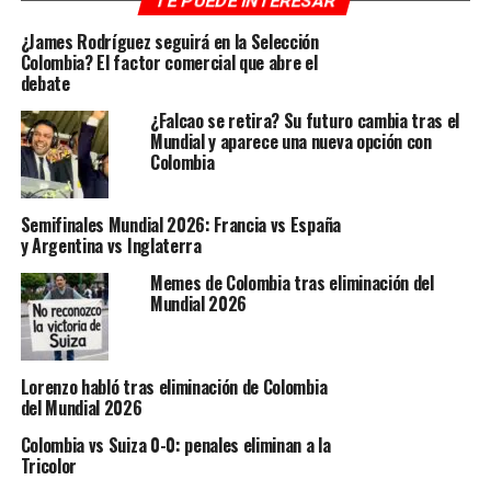
TE PUEDE INTERESAR
🕒 7:00 p.m. (Miami) | 6:00 p.m.
¿James Rodríguez seguirá en la Selección
Colombia? El factor comercial que abre el
debate
(Colombia)
¿Falcao se retira? Su futuro cambia tras el
Mundial y aparece una nueva opción con
🇺🇾 Uruguay vs España
Colombia
🇨🇻 Cabo Verde vs Arabia Saudita
Semifinales Mundial 2026: Francia vs España
🕒 10:00 p.m. (Miami) | 9:00
y Argentina vs Inglaterra
p.m. (Colombia)
Memes de Colombia tras eliminación del
Mundial 2026
🇳🇿 Nueva Zelanda vs Bélgica
🇪🇬 Egipto vs Irán
Lorenzo habló tras eliminación de Colombia
del Mundial 2026
📊 Análisis del día
Colombia vs Suiza 0-0: penales eliminan a la
Tricolor
El partido más atractivo de la jornada es el choque entre