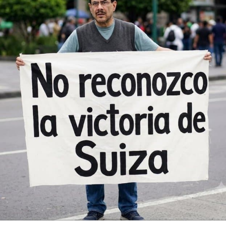
🕒 3:00 p. m. (hora del Este)
🇦🇷 Argentina vs Inglaterra: un
clásico mundial
La otra semifinal tendrá como protagonistas a
Argentina e Inglaterra, dos selecciones con una enorme
historia futbolística.
Argentina avanzó tras derrotar a Suiza 3-1 en tiempo
suplementario, luego de un partido intenso que terminó
igualado durante los 90 minutos.
Inglaterra, por su parte, superó a Noruega 2-1 en un
encuentro polémico que estuvo marcado por una acción
discutida durante el compromiso.
El duelo entre Lionel Messi y el conjunto inglés será uno
de los partidos más esperados del Mundial 2026.