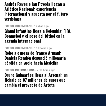
Posibles alineaciones de Llaneros y
Andrés Reyes e Ian Poveda llegan a
Datos de Millonarios vs
Atlético Nacional: experiencia
Deportivo Pereira
Bucaramanga
internacional y apuesta por el futuro
verdolaga
Llaneros:
Roameth Romaña; Juan Pertuz, Alejandro
Partido:
Millonarios vs Atlético Bucaramanga
FÚTBOL COLOMBIANO
2 días ago
Gianni Infantino llega a Colombia: FIFA,
Morález, Francisco Meza, Jimmy Medranda; Carlos
Competición:
Liga BetPlay II-2026
Conmebol y el peso del fútbol en la
Sierra, Kevin Caicedo, Kelvin Osorio; Juan José Ramírez,
Jornada:
Fecha 1
agenda internacional
Luis Marimón y Jhon Vásquez.
Fecha:
sábado 25 de julio de 2026
Hora:
6:10 p. m. Colombia
FÚTBOL COLOMBIANO
10 horas ago
Robo a esposa de Franco Armani:
DT:
José Luis García.
Estadio:
Nemesio Camacho El Campín, Bogotá
Daniela Rendón denunció millonaria
pérdida en vuelo hacia Medellín
Deportivo Pereira:
Yimy Gómez; Wálmer Pacheco,
📲
Canal de WhatsApp con exclusivas:
Sebastián Urrea, Ríchard Rentería, Tobías Bovone;
FÚTBOL INTERNACIONAL
10 horas ago
https://whatsapp.com/channel/0029Vb7qVZz9RZAgWiZF
Nicolás Rengifo, Jorge Bermúdez, Sebastián Acosta;
Bruno Guimarães llega al Arsenal: un
fichaje de 87 millones de euros que
Jordy Monroy, Manuel Díaz y Jhon Largacha.
📱
Descarga nuestra app:
cambia el proyecto de Arteta
iOS:
https://apps.apple.com/us/app/radio-colombia-
DT:
Arturo Reyes.
internacional/id6791222100
Android:
https://play.google.com/store/apps/details?
Las formaciones son probables y podrían cambiar antes
id=com.mktechnology.radiocolombiainternacional