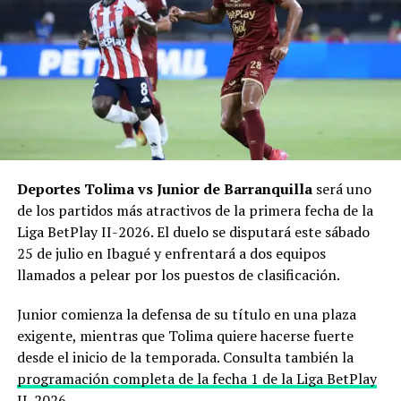
Sigue toda la actualidad del fútbol colombiano
radiocolombiainternacional.com/category/futbol-
colombiano/
⚽ Partidos en vivo y minuto a
minuto
Consulta todos los encuentros del día
Deportes Tolima vs Junior de Barranquilla
será uno
radiocolombiainternacional.com/category/partidos-en-
de los partidos más atractivos de la primera fecha de la
vivo/
Liga BetPlay II-2026. El duelo se disputará este sábado
25 de julio en Ibagué y enfrentará a dos equipos
llamados a pelear por los puestos de clasificación.
RELATED TOPICS:
FUTBOL COLOMBIANO EN VIVO
LIGA BETPLAY HOY
Junior comienza la defensa de su título en una plaza
UP NEXT
exigente, mientras que Tolima quiere hacerse fuerte
Agenda deportiva hoy 27 de abril: partidos, horarios y
TV en vivo
desde el inicio de la temporada. Consulta también la
programación completa de la fecha 1 de la Liga BetPlay
DON'T MISS
II-2026
.