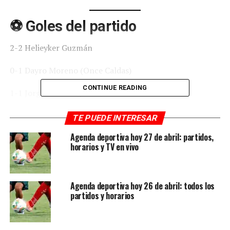
⚽ Goles del partido
2-2 Helieyker Guzmán
0-1 Dayro Moreno (Once Caldas)
CONTINUE READING
1-1 Jorge Rivaldo (penal)
2-1 Joaquín Varela
TE PUEDE INTERESAR
Agenda deportiva hoy 27 de abril: partidos,
🔥 Partido lleno de emociones
horarios y TV en vivo
Once Caldas se fue en ventaja en el primer tiempo con
gol de Dayro Moreno, pero Águilas reaccionó en la
Agenda deportiva hoy 26 de abril: todos los
segunda mitad.
partidos y horarios
El empate llegó desde el punto penal y posteriormente
logró remontar el marcador, pero en los minutos finales