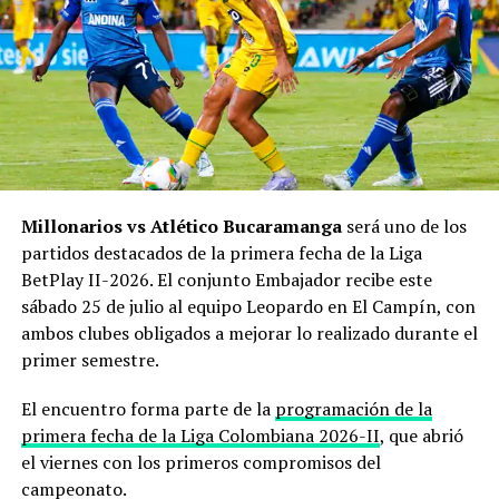
Sigue todas las novedades en nuestra sección de
Fútbol
Colombiano
.
¿A qué hora se juega y dónde ver los
partidos en vivo?
Deportes Tolima vs Junior
se jugará el sábado 25 de
Millonarios vs Atlético Bucaramanga
será uno de los
julio en el estadio Manuel Murillo Toro de Ibagué.
partidos destacados de la primera fecha de la Liga
BetPlay II-2026. El conjunto Embajador recibe este
🇨🇴
Colombia:
8:15 p. m.
sábado 25 de julio al equipo Leopardo en El Campín, con
🇺🇸
Miami / ET:
9:15 p. m.
ambos clubes obligados a mejorar lo realizado durante el
🇪🇸
Madrid:
3:15 a. m. del domingo 26 de julio.
primer semestre.
En Colombia, el encuentro podrá verse por
Win, Win+
El encuentro forma parte de la
programación de la
Fútbol y Win Play
.
primera fecha de la Liga Colombiana 2026-II
, que abrió
el viernes con los primeros compromisos del
En Estados Unidos, Fanatiz ofrece legalmente los
campeonato.