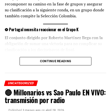
y elaboración de perfiles de jugadores y equipos. Diego
recomponer su camino en la fase de grupos y asegurar
Jiménez periodista es creador de contenido enfocado en
su clasificación a la siguiente ronda, en un grupo donde
ayudar a los aficionados a escuchar fútbol colombiano en vivo
también compite la Selección Colombia.
a través de plataformas digitales.
⚽ Portugal necesita reaccionar en el Grupo K
El conjunto dirigido por Roberto Martínez llega con la
obligación de sumar una victoria para no complicar su
clasificación a los dieciseisavos de final.
Portugal es considerada una de las selecciones
CONTINUE READING
candidatas al título, por el nivel de su plantilla y la
experiencia de su proceso competitivo.
UNCATEGORIZED
🏟️ Contexto del partido
🔴 Millonarios vs Sao Paulo EN VIVO:
El encuentro ante Uzbekistán representa una
transmisión por radio
oportunidad clave para recuperar confianza y mejorar
su posición en el grupo, luego de dejar puntos
Published
3 meses ago
on
abril 28, 2026