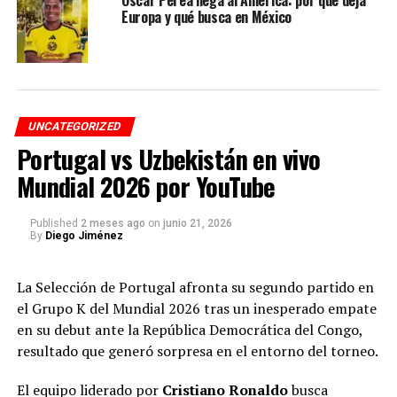
RELATED TOPICS:
NÉSTOR LORENZO
Europa y qué busca en México
RADIO COLOMBIA INTERNACIONAL
SELECCIÓN COLOMBIA
UP NEXT
Portugal vs Uzbekistán en vivo Mundial 2026 por
YouTube
DON'T MISS
UNCATEGORIZED
Millonarios vs Sao Paulo EN VIVO: míralo en YouTube
Portugal vs Uzbekistán en vivo
Mundial 2026 por YouTube
Diego Jiménez
Published
2 meses ago
on
junio 21, 2026
By
Diego Jiménez
Diego Jiménez periodista deportivo colombiano, locutor y
director de Radio Colombia Internacional, con base en
La Selección de Portugal afronta su segundo partido en
Medellín y enfoque en audiencias en Colombia y Estados
el Grupo K del Mundial 2026 tras un inesperado empate
Unidos. Especializado en fútbol colombiano, transmisiones en
vivo y cobertura de ligas nacionales e internacionales. Con
en su debut ante la República Democrática del Congo,
experiencia en radio online y medios digitales, se ha
resultado que generó sorpresa en el entorno del torneo.
consolidado como comentarista deportivo, destacándose por
el análisis de partidos, manejo de datos del fútbol, entrevistas
El equipo liderado por
Cristiano Ronaldo
busca