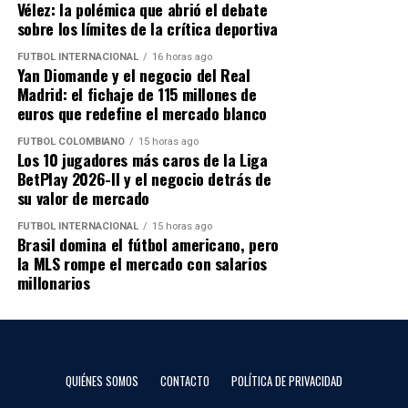
opciones de clasificación en el grupo C, mientras que
Vélez: la polémica que abrió el debate
Sao Paulo llega como líder.
sobre los límites de la crítica deportiva
FÚTBOL INTERNACIONAL
16 horas ago
📺 También por radio
Yan Diomande y el negocio del Real
Madrid: el fichaje de 115 millones de
🔊 Escúchalo aquí
euros que redefine el mercado blanco
FÚTBOL COLOMBIANO
15 horas ago
radiocolombiainternacional.com/escuchar-futbol-en-
Los 10 jugadores más caros de la Liga
vivo/
BetPlay 2026-II y el negocio detrás de
su valor de mercado
FÚTBOL INTERNACIONAL
15 horas ago
Brasil domina el fútbol americano, pero
la MLS rompe el mercado con salarios
millonarios
QUIÉNES SOMOS
CONTACTO
POLÍTICA DE PRIVACIDAD