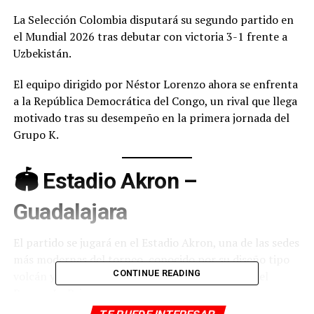
La Selección Colombia disputará su segundo partido en
el Mundial 2026 tras debutar con victoria 3-1 frente a
Uzbekistán.
El equipo dirigido por Néstor Lorenzo ahora se enfrenta
a la República Democrática del Congo, un rival que llega
motivado tras su desempeño en la primera jornada del
Grupo K.
🏟️ Estadio Akron –
Guadalajara
El partido se jugará en el Estadio Akron, una de las sedes
más modernas del torneo, conocido por su diseño tipo
CONTINUE READING
volcán y su integración con el entorno natural del
Bosque La Primavera.