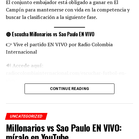
El conjunto embajador está obligado a ganar en El
Campín para mantenerse con vida en la competencia y
buscar la clasificación a la siguiente fase.
🔴 Escucha Millonarios vs Sao Paulo EN VIVO
👉 Vive el partido EN VIVO por Radio Colombia
Internacional
🔊
Accede aquí:
radiocolombiainternacional.com/escuchar-futbol-en-
vivo/
CONTINUE READING
🕒 Hora del partido
🕢 Colombia: 7:30 PM
🕣 Miami: 8:30 PM
UNCATEGORIZED
Millonarios vs Sao Paulo EN VIVO:
📍 Estadio El Campín
míralo en YouTube