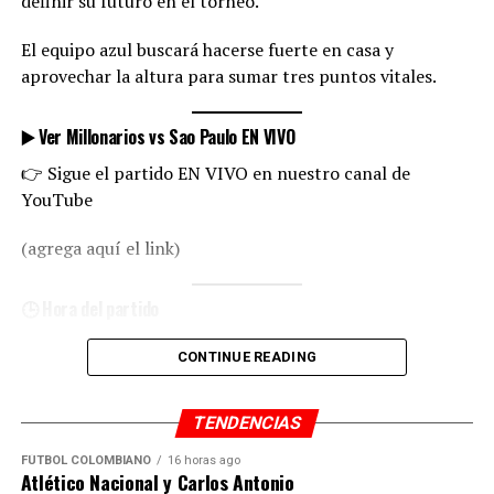
definir su futuro en el torneo.
São Paulo:
El equipo azul buscará hacerse fuerte en casa y
Rafael; Soares, Franco, Sabino, Wendell; Luan, Bobadilla,
aprovechar la altura para sumar tres puntos vitales.
Caully; Lucca, Tapia, André Silva
▶️ Ver Millonarios vs Sao Paulo EN VIVO
📺 También en YouTube
👉 Sigue el partido EN VIVO en nuestro canal de
▶️ Mira la transmisión en vivo
YouTube
Sigue el partido en nuestro canal de YouTube
(agrega aquí el link)
🕒 Hora del partido
🕢 Colombia: 7:30 PM
CONTINUE READING
🕣 Miami: 8:30 PM
TENDENCIAS
🔥 Partido decisivo
FÚTBOL COLOMBIANO
16 horas ago
Millonarios necesita ganar para mantenerse con
Atlético Nacional y Carlos Antonio