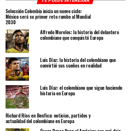
TE PUEDE INTERESAR
El recinto cuenta con mejoras tecnológicas, pantallas
Selección Colombia inicia un nuevo ciclo:
en todas las áreas, césped híbrido y espacios inclusivos
México será su primer reto rumbo al Mundial
como las “Sensory Room”.
2030
Alfredo Morelos: la historia del delantero
📅 Información del partido
colombiano que conquistó Europa
🇨🇴 Colombia vs RD Congo
Luis Díaz: la historia del colombiano que
🗓️ Martes 23 de junio
convirtió sus sueños en realidad
🕘 9:00 p.m. (COL)
📍 Estadio Akron – Guadalajara
Luis Díaz: el colombiano que sigue haciendo
historia en Europa
📺 Transmisión
👉 Exclusiva por el canal de YouTube de Radio Colombia
Richard Ríos en Benfica: noticias, partidos y
Internacional
actualidad del colombiano en Europa
Óscar Perea llega al América: por qué deja