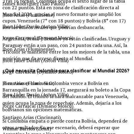
Tras 16 fechas, Colombia ocupa el sexto lugar de la tabla
James Rodríguez (Sao Paulo)
con 22 puntos. Está en zona de clasificación directa al
Mundial 2026, gracias al nuevo formato que amplió los
Jhon Arias (Fluminense)
cupos. Venezuela (7° con 18 puntos) y Bolivia (8° con 17)
Jhon Jáder Durán (Aston Villa)
son los únicos rivales que podrían desbancarla.
Jorge Carrascal (Dymano Moscú)
Argentina, Brasil y Ecuador ya están clasificadas. Uruguay y
Paraguay están a un paso, con 24 puntos cada una. Así, la
Jhon Arias (Fluminense)
Tricolor se mantiene entre los seis mejores de la tabla, una
posición que da acceso directo al Mundial.
Jhon Jáder Durán (Aston Villa)
¿Qué necesita Colombia para clasificar al Mundial 2026?
Jorge Carrascal (Dymano Moscú)
Jhon Arias (Fluminense)
El camino es claro. Si Colombia vence a Bolivia en
Barranquilla en la jornada 17, asegurará su boleto a la Copa
Jhon Jáder Durán (Aston Villa)
del Mundo. El triunfo la hará inalcanzable para Venezuela,
quien ocupa la zona de repechaje. Además, dejaría a los
Jorge Carrascal (Dymano Moscú)
bolivianos sin opciones matemáticas.
Santiago Arias (Cincinnati)
Si Colombia empata o pierde contra Bolivia, dependerá de
otros resultados. En ese escenario, deberá esperar que
Wilmar Barrios (Zenit)