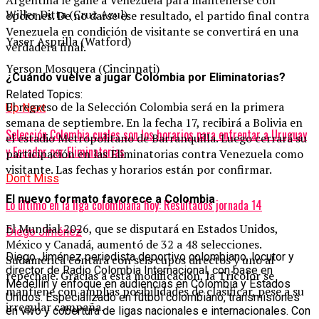
Argentina le gane a Venezuela para mantenerse con
Willer Ditta (Cruz Azul)
opciones. De no darse ese resultado, el partido final contra
Venezuela en condición de visitante se convertirá en una
Yaser Asprilla (Watford)
verdadera final.
Yerson Mosquera (Cincinnati)
¿Cuándo vuelve a jugar Colombia por Eliminatorias?
Related Topics:
El regreso de la Selección Colombia será en la primera
Up Next
semana de septiembre. En la fecha 17, recibirá a Bolivia en
Selección Colombia cuales son los horarios para enfrentar a Uruguay
el estadio Metropolitano de Barranquilla. Luego cerrará su
y Ecuador por Eliminatorias
participación en las Eliminatorias contra Venezuela como
visitante. Las fechas y horarios están por confirmar.
Don't Miss
El nuevo formato favorece a Colombia
Lo último en la liga colombiana hoy: Resultados jornada 14
El Mundial 2026, que se disputará en Estados Unidos,
Diego Jiménez
México y Canadá, aumentó de 32 a 48 selecciones.
Diego Jiménez periodista deportivo colombiano, locutor y
Sudamérica contará con seis cupos directos y uno al
director de Radio Colombia Internacional, con base en
repechaje. Gracias a esta modificación, la Tricolor se
Medellín y enfoque en audiencias en Colombia y Estados
mantiene con amplias posibilidades de clasificar, pese a su
Unidos. Especializado en fútbol colombiano, transmisiones
irregular campaña.
en vivo y cobertura de ligas nacionales e internacionales. Con