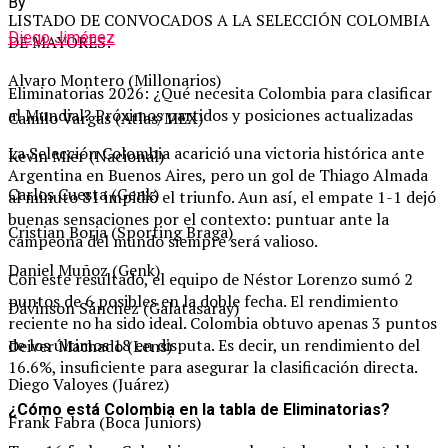
By
LISTADO DE CONVOCADOS A LA SELECCIÓN COLOMBIA
Diego Jiménez
DE MAYORES:
Alvaro Montero (Millonarios)
Eliminatorias 2026: ¿Qué necesita Colombia para clasificar
al Mundial? Próximos partidos y posiciones actualizadas
Camilo Vargas (Atlas/MEX)
La Selección Colombia acarició una victoria histórica ante
Kevin Mier (Nacional)
Argentina en Buenos Aires, pero un gol de Thiago Almada
Carlos Cuesta (Genk)
al minuto 81 impidió el triunfo. Aun así, el empate 1-1 dejó
buenas sensaciones por el contexto: puntuar ante la
Cristian Borja (Sporting Braga)
campeona del mundo siempre será valioso.
Daniel Muñoz (Genk)
Con este resultado, el equipo de Néstor Lorenzo sumó 2
puntos de 6 posibles en la doble fecha. El rendimiento
Dávinson Sánchez (Galatasaray)
reciente no ha sido ideal. Colombia obtuvo apenas 3 puntos
de los últimos 18 en disputa. Es decir, un rendimiento del
Deiver Machado (Lens)
16.6%, insuficiente para asegurar la clasificación directa.
Diego Valoyes (Juárez)
¿Cómo está Colombia en la tabla de Eliminatorias?
Frank Fabra (Boca Juniors)