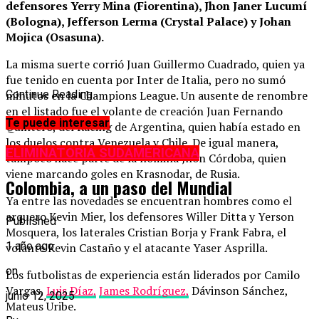
defensores Yerry Mina (Fiorentina), Jhon Janer Lucumí
(Bologna), Jefferson Lerma (Crystal Palace) y Johan
Mojica (Osasuna).
La misma suerte corrió Juan Guillermo Cuadrado, quien ya
fue tenido en cuenta por Inter de Italia, pero no sumó
minutos en la Champions League. Un ausente de renombre
Continue Reading
en el listado fue el volante de creación Juan Fernando
Te puede interesar
Quintero, del Racing de Argentina, quien había estado en
los duelos contra Venezuela y Chile. De igual manera,
ELIMINATORIA SUDAMERICANA
tampoco hace parte de la nómina Jhon Córdoba, quien
viene marcando goles en Krasnodar, de Rusia.
Colombia, a un paso del Mundial
Ya entre las novedades se encuentran hombres como el
arquero Kevin Mier, los defensores Willer Ditta y Yerson
Published
Mosquera, los laterales Cristian Borja y Frank Fabra, el
1 año ago
volante Kevin Castaño y el atacante Yaser Asprilla.
on
Los futbolistas de experiencia están liderados por Camilo
Vargas,
Luis Díaz,
James Rodríguez,
Dávinson Sánchez,
junio 12, 2025
Mateus Uribe.