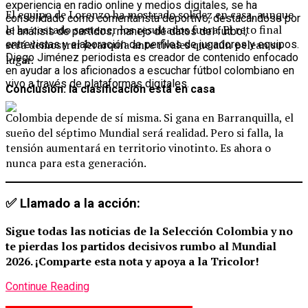
experiencia en radio online y medios digitales, se ha
El equipo de Lorenzo ha mostrado solidez en casa, aunque
consolidado como comentarista deportivo, destacándose por
le ha costado sostener los resultados fuera. El reto final
el análisis de partidos, manejo de datos del fútbol,
será demostrar jerarquía ante rivales que aún pelean su
entrevistas y elaboración de perfiles de jugadores y equipos.
Diego Jiménez periodista es creador de contenido enfocado
lugar.
en ayudar a los aficionados a escuchar fútbol colombiano en
vivo a través de plataformas digitales.
Conclusión: la clasificación está en casa
Colombia depende de sí misma. Si gana en Barranquilla, el
sueño del séptimo Mundial será realidad. Pero si falla, la
tensión aumentará en territorio vinotinto. Es ahora o
nunca para esta generación.
✅
Llamado a la acción:
Sigue todas las noticias de la Selección Colombia y no
te pierdas los partidos decisivos rumbo al Mundial
2026. ¡Comparte esta nota y apoya a la Tricolor!
Continue Reading