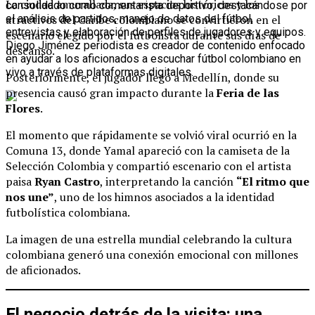
La ciudad amurallada, sus espacios históricos y los
consolidado como comentarista deportivo, destacándose por
atractivos del Caribe colombiano se convirtieron en el
el análisis de partidos, manejo de datos del fútbol,
entrevistas y elaboración de perfiles de jugadores y equipos.
escenario elegido por el futbolista durante sus días de
Diego Jiménez periodista es creador de contenido enfocado
descanso.
en ayudar a los aficionados a escuchar fútbol colombiano en
vivo a través de plataformas digitales.
Posteriormente, el jugador llegó a Medellín, donde su
presencia causó gran impacto durante la
Feria de las
Flores
.
El momento que rápidamente se volvió viral ocurrió en la
Comuna 13, donde Yamal apareció con la camiseta de la
Selección Colombia y compartió escenario con el artista
paisa
Ryan Castro
, interpretando la canción
“El ritmo que
nos une”
, uno de los himnos asociados a la identidad
futbolística colombiana.
La imagen de una estrella mundial celebrando la cultura
colombiana generó una conexión emocional con millones
de aficionados.
El negocio detrás de la visita: una