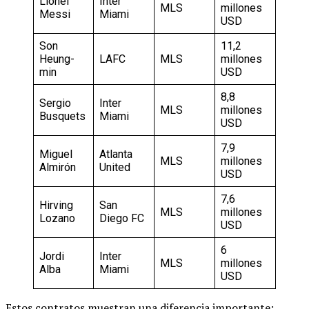
Lionel
Inter
MLS
millones
Messi
Miami
USD
Son
11,2
Heung-
LAFC
MLS
millones
min
USD
8,8
Sergio
Inter
MLS
millones
Busquets
Miami
USD
7,9
Miguel
Atlanta
MLS
millones
Almirón
United
USD
7,6
Hirving
San
MLS
millones
Lozano
Diego FC
USD
6
Jordi
Inter
MLS
millones
Alba
Miami
USD
Estos contratos muestran una diferencia importante: