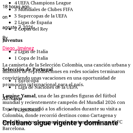
4 UEFA Champions League
18 horas ago
3 Mundiales de Clubes FIFA
3 Supercopas de la UEFA
on
2 Ligas de España
agosto 7, 2026
2 Copas del Rey
By
Juventus
Diego Jiménez
2 Ligas de Italia
1 Copa de Italia
La camiseta de la Selección Colombia, una canción urbana y
Selección de Portugal
millones de reproducciones en redes sociales terminaron
convirtiendo unas vacaciones en una oportunidad de
1 Eurocopa
promoción internacional para el país.
1 Liga de Naciones de la UEFA
Lamine Yamal
, una de las grandes figuras del fútbol
Al‑Nassr
mundial y recientemente campeón del Mundial 2026 con
España, sorprendió a los aficionados durante su visita a
1 Liga Saudí
Colombia, donde recorrió destinos como Cartagena y
Medellín antes de regresar a la pretemporada con el FC
Cristiano sigue vigente y dominante
Barcelona.