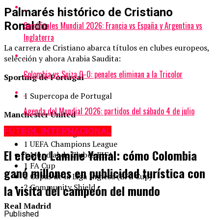
Palmarés histórico de Cristiano
Ronaldo
Semifinales Mundial 2026: Francia vs España y Argentina vs
Inglaterra
La carrera de Cristiano abarca títulos en clubes europeos,
selección y ahora Arabia Saudita:
Colombia vs Suiza 0-0: penales eliminan a la Tricolor
Sporting de Portugal
1 Supercopa de Portugal
Agenda del Mundial 2026: partidos del sábado 4 de julio
Manchester United
FÚTBOL INTERNACIONAL
3 Premier League
1 UEFA Champions League
El efecto Lamine Yamal: cómo Colombia
1 Mundial de Clubes FIFA
1 FA Cup
ganó millones en publicidad turística con
2 Copas de la Liga Inglesa (EFL Cup)
la visita del campeón del mundo
2 Community Shield
Real Madrid
Published