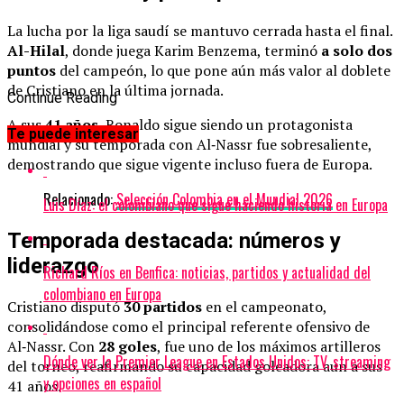
La lucha por la liga saudí se mantuvo cerrada hasta el final.
Al-Hilal
, donde juega Karim Benzema, terminó
a solo dos
puntos
del campeón, lo que pone aún más valor al doblete
de Cristiano en la última jornada.
Continue Reading
A sus
41 años
, Ronaldo sigue siendo un protagonista
Te puede interesar
mundial y su temporada con Al‑Nassr fue sobresaliente,
demostrando que sigue vigente incluso fuera de Europa.
Relacionado:
Selección Colombia en el Mundial 2026
Luis Díaz: el colombiano que sigue haciendo historia en Europa
Temporada destacada: números y
liderazgo
Richard Ríos en Benfica: noticias, partidos y actualidad del
colombiano en Europa
Cristiano disputó
30 partidos
en el campeonato,
consolidándose como el principal referente ofensivo de
Al‑Nassr. Con
28 goles
, fue uno de los máximos artilleros
Dónde ver la Premier League en Estados Unidos: TV, streaming
del torneo, reafirmando su capacidad goleadora aun a sus
y opciones en español
41 años.