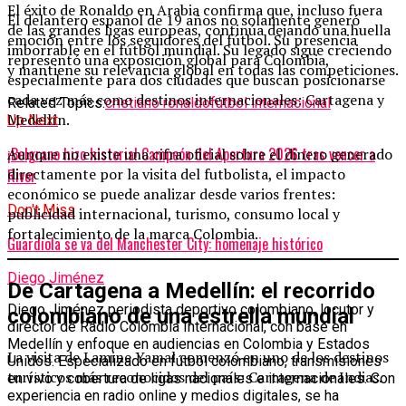
El éxito de Ronaldo en Arabia confirma que, incluso fuera
El delantero español de 19 años no solamente generó
de las grandes ligas europeas, continúa dejando una huella
emoción entre los seguidores del fútbol. Su presencia
imborrable en el fútbol mundial. Su legado sigue creciendo
representó una exposición global para Colombia,
y mantiene su relevancia global en todas las competiciones.
especialmente para dos ciudades que buscan posicionarse
cada vez más como destinos internacionales: Cartagena y
Related Topics:
cristiano ronaldo
fútbol internacional
Medellín.
Up Next
¡Belgrano hizo historia! Campeón del Apertura 2026 tras vencer a
Aunque no existe una cifra oficial sobre el dinero generado
directamente por la visita del futbolista, el impacto
River
económico se puede analizar desde varios frentes:
Don't Miss
publicidad internacional, turismo, consumo local y
fortalecimiento de la marca Colombia.
Guardiola se va del Manchester City: homenaje histórico
Diego Jiménez
De Cartagena a Medellín: el recorrido
Diego Jiménez periodista deportivo colombiano, locutor y
colombiano de una estrella mundial
director de Radio Colombia Internacional, con base en
Medellín y enfoque en audiencias en Colombia y Estados
La visita de Lamine Yamal comenzó en uno de los destinos
Unidos. Especializado en fútbol colombiano, transmisiones
turísticos más reconocidos del país: Cartagena de Indias.
en vivo y cobertura de ligas nacionales e internacionales. Con
experiencia en radio online y medios digitales, se ha