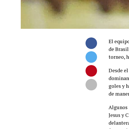
El equip
de Brasil
torneo, 
Desde el 
dominand
goles y h
de maner
Algunos 
Jesus y 
delantera