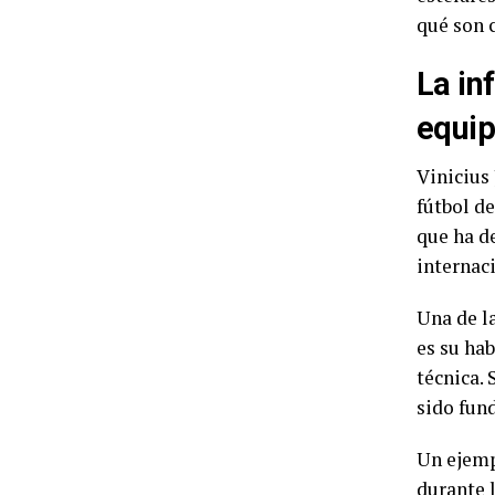
qué son 
La in
equip
Vinicius
fútbol de
que ha d
internac
Una de la
es su hab
técnica. 
sido fun
Un ejemp
durante l