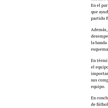
En el par
que ayudó
partido 
Además, 
desempeñ
la banda
esquemas
En térmi
el equipo
importan
sus comp
equipo.
En conclu
de fútbol