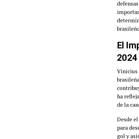
defensas
importan
determin
brasileño
El Im
2024
Vinicius
brasileñ
contribu
ha reflej
de la can
Desde el 
para dese
gol y asi