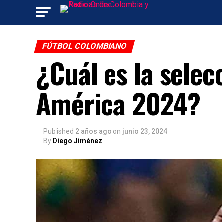
FÚTBOL COLOMBIANO
¿Cuál es la selec
América 2024?
Published
2 años ago
on
junio 23, 2024
By
Diego Jiménez