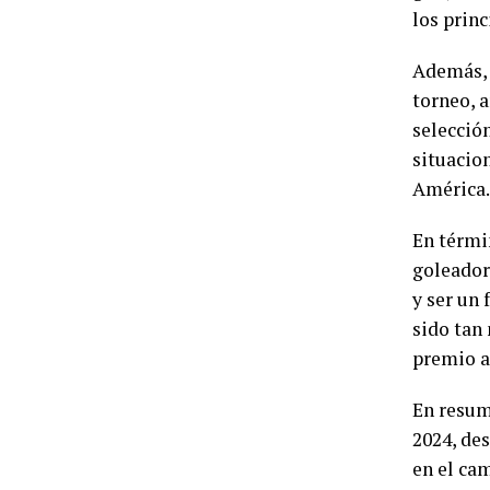
los prin
Además, 
torneo, 
selecció
situacio
América.
En térmi
goleador
y ser un 
sido tan 
premio a
En resum
2024, de
en el ca