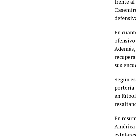
frente al
Casemiro
defensiv
En cuanto
ofensivo
Además, 
recupera
sus encu
Según est
portería 
en fútbol
resaltan
En resum
América 
estelare