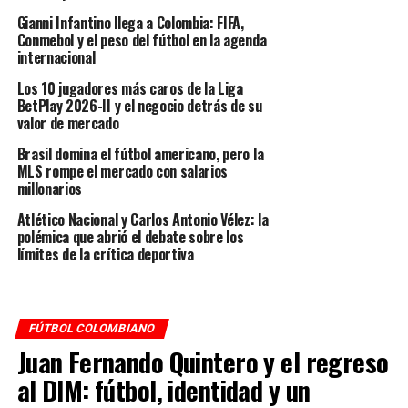
cabeza de serie
, lo cual asegura el punto invisible.
Gianni Infantino llega a Colombia: FIFA,
Conmebol y el peso del fútbol en la agenda
Cabezas de serie
internacional
Los 10 jugadores más caros de la Liga
Deportes Tolima
aseguró con antelación el ser cabeza
BetPlay 2026-II y el negocio detrás de su
de serie, razón por la que no hubo necesidad de
valor de mercado
programar su partido en simultáneo con los demás. En
Brasil domina el fútbol americano, pero la
este orden de ideas,
Atlético Bucaramanga,
MLS rompe el mercado con salarios
Independiente Santa Fe y La Equidad
iban a luchar
millonarios
por ese último cupo. Aunque el
Léon
tenía la desventaja
Atlético Nacional y Carlos Antonio Vélez: la
de ser el único de ellos en no cerrar en condición de
polémica que abrió el debate sobre los
local.
límites de la crítica deportiva
El primero en bajarse de la disputa fue Equidad, que
desde los primeros minutos vio caer su arco y jamás
pudo reponerse; después el palo le cayó a Santa Fe, que
FÚTBOL COLOMBIANO
vio a Jaguares celebrar en Montería; finalmente,
Juan Fernando Quintero y el regreso
Bucaramanga no se amilanó y previo al término de la
al DIM: fútbol, identidad y un
primera mitad logró abrir la cuenta.