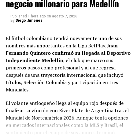
negocio millonario para Medellín
Clasificados a los
Published
1 hora ago
on
agosto 7, 2026
cuadrangulares de la Categoría
By
Diego Jiménez
Primera A
El fútbol colombiano tendrá nuevamente uno de sus
nombres más importantes en la Liga BetPlay.
Juan
La disputa por la clasificación estaba centrada en cuatro
Fernando Quintero confirmó su llegada al Deportivo
equipos (
Millonarios, Junior, Once Caldas,
Independiente Medellín
, el club que marcó sus
Independiente Medellín
) por tres cupos. De ellos, los
primeros pasos como profesional y al que regresa
únicos en cerrar en condición de local fueron los
después de una trayectoria internacional que incluyó
bogotanos y los manizaleños, razón por la que tenían
títulos, Selección Colombia y participación en tres
una ligera ventaja respecto a sus rivales.
Mundiales.
Millonarios comenzó encaminando su clasificación,
El volante antioqueño llega al equipo rojo después de
gracias al goleador Leonardo Castro; Junior sufrió
finalizar su vínculo con River Plate de Argentina tras el
excesivamente en Palmaseca contra el Cali, razón por la
Mundial de Norteamérica 2026. Aunque tenía opciones
que estuvo pegado del radio escuchando los demás
en mercados internacionales como la MLS y Brasil, el
partidos; Once Caldas no tuvo problemas con el
sentimiento por el equipo de sus amores terminó
América de Cali y el Medellín se ilusionó con el gol de