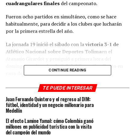
cuadrangulares finales
del campeonato.
Fueron ocho partidos en simultáneo, como se hace
habitualmente, para decidir a los clubes que lucharán
por la primera estrella del año.
La jornada 19 inició el sábado con la
victoria 3-1 de
Atlético Nacional sobre Deportes Tolima
en el
Atanasio Girardot y prosiguió a primera hora del
domingo con la
goleada 0-3 del Deportivo Pasto en
CONTINUE READING
casa de Patriotas
, cuadro que está seriamente
comprometido en el
descenso
de cara al segundo
semestre del año.
TE PUEDE INTERESAR
Juan Fernando Quintero y el regreso al DIM:
Con lo anterior sobre la mesa, el día futbolero continuó
fútbol, identidad y un negocio millonario para
con ocho partidos en simultáneo, esto para garantizar
Medellín
el juego limpio. Por un lado, estaban l
os equipos que
El efecto Lamine Yamal: cómo Colombia ganó
luchaban por uno de los tres cupos en disputa para
millones en publicidad turística con la visita
las finales
, mientras que
los demás optaban por ser
del campeón del mundo