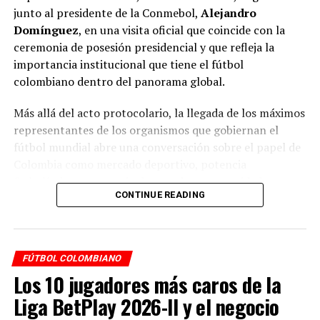
junto al presidente de la Conmebol,
Alejandro
El debut de Colombia en Copa América será
el lunes 24
Domínguez
, en una visita oficial que coincide con la
de junio frente a Paraguay en Houston, Texas (5:00
ceremonia de posesión presidencial y que refleja la
p.m., hora colombiana)
. El 28 de junio irán ante Costa
importancia institucional que tiene el fútbol
Rica en Glendale y el 2 de julio terminará con Brasil en
colombiano dentro del panorama global.
Santa Clara.
Más allá del acto protocolario, la llegada de los máximos
RELATED TOPICS:
representantes de los organismos que gobiernan el
UP NEXT
fútbol mundial abre una conversación sobre el papel de
Liga colombiana: Las probabilidades de clasificar a
Colombia como mercado deportivo, potencia
cuadrangulares
futbolística y escenario de grandes oportunidades
CONTINUE READING
económicas alrededor del deporte.
DON'T MISS
Así quedó la Selección Colombia en el nuevo ranking
FIFA
La llegada de Infantino y Domínguez: una visita con mensaje
institucional
FÚTBOL COLOMBIANO
Diego Jiménez
Durante la madrugada del viernes 7 de agosto de 2026,
Los 10 jugadores más caros de la
la Federación Colombiana de Fútbol confirmó la llegada
Liga BetPlay 2026-II y el negocio
de Gianni Infantino y Alejandro Domínguez al país.
Diego Jiménez periodista deportivo colombiano, locutor y