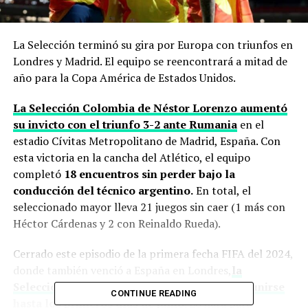
La Selección terminó su gira por Europa con triunfos en
Londres y Madrid. El equipo se reencontrará a mitad de
año para la Copa América de Estados Unidos.
La Selección Colombia de Néstor Lorenzo aumentó
su invicto con el triunfo 3-2 ante Rumania
en el
estadio Cívitas Metropolitano de Madrid, España. Con
esta victoria en la cancha del Atlético, el equipo
completó
18 encuentros sin perder bajo la
conducción del técnico argentino.
En total, el
seleccionado mayor lleva 21 juegos sin caer (1 más con
Héctor Cárdenas y 2 con Reinaldo Rueda).
Cerrado este episodio de la primera fecha FIFA del 2024,
donde también venció a España en Londres,
la
Selección se tomará una pausa y volverá a reunirse
CONTINUE READING
hasta los primeros días de junio
.
Lo hará para