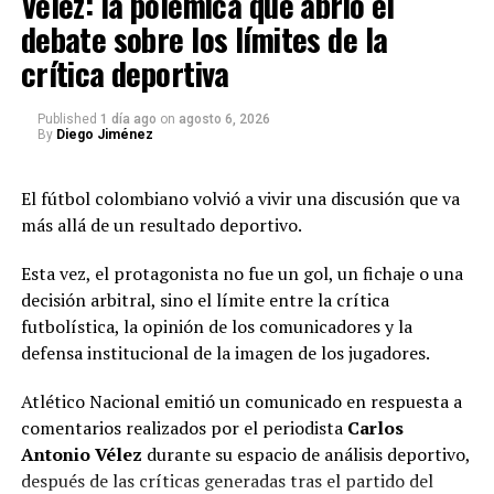
Vélez: la polémica que abrió el
La Selección Colombia, los clubes profesionales y la
El valor de mercado: la nueva moneda del fútbol colombiano
debate sobre los límites de la
formación de nuevos talentos mantienen al país dentro
del radar internacional.
crítica deportiva
En el fútbol moderno, un jugador no representa
únicamente rendimiento deportivo.
RCI Análisis: el fútbol también es diplomacia y economía
Published
1 día ago
on
agosto 6, 2026
También es un activo económico.
By
Diego Jiménez
El fútbol moderno dejó de ser únicamente un
espectáculo deportivo.
El valor de mercado de un futbolista depende de
El fútbol colombiano volvió a vivir una discusión que va
factores como:
más allá de un resultado deportivo.
Hoy representa una industria global donde se cruzan:
edad;
Esta vez, el protagonista no fue un gol, un fichaje o una
derechos audiovisuales;
decisión arbitral, sino el límite entre la crítica
posición;
patrocinios internacionales;
futbolística, la opinión de los comunicadores y la
rendimiento reciente;
defensa institucional de la imagen de los jugadores.
infraestructura deportiva;
participación internacional;
turismo;
Atlético Nacional emitió un comunicado en respuesta a
proyección;
comentarios realizados por el periodista
Carlos
inversión privada;
Antonio Vélez
durante su espacio de análisis deportivo,
contrato vigente;
desarrollo económico.
después de las críticas generadas tras el partido del
interés de otros mercados.