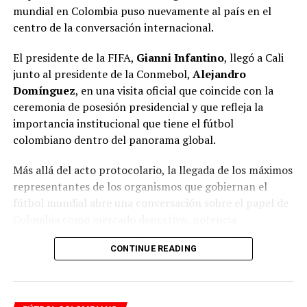
mundial en Colombia puso nuevamente al país en el
El fichaje de un jugador con la trayectoria de Quintero
centro de la conversación internacional.
tiene un valor que va mucho más allá de sus estadísticas
dentro de la cancha.
El presidente de la FIFA,
Gianni Infantino
, llegó a Cali
junto al presidente de la Conmebol,
Alejandro
Después de haber pasado por clubes como:
Domínguez
, en una visita oficial que coincide con la
ceremonia de posesión presidencial y que refleja la
Atlético Nacional;
importancia institucional que tiene el fútbol
River Plate;
colombiano dentro del panorama global.
Racing Club;
Más allá del acto protocolario, la llegada de los máximos
América de Cali;
representantes de los organismos que gobiernan el
fútbol mundial abre una conversación sobre el papel de
y ser protagonista con la Selección Colombia, el
Colombia como mercado deportivo, potencia
mediocampista representa un activo comercial para el
futbolística y escenario de grandes oportunidades
Deportivo Independiente Medellín.
CONTINUE READING
económicas alrededor del deporte.
Según lo informado alrededor del regreso del jugador, el
club necesita fortalecer sus ingresos mediante la venta
La llegada de Infantino y Domínguez: una visita con mensaje
de abonos para hacer sostenible una operación de esta
institucional