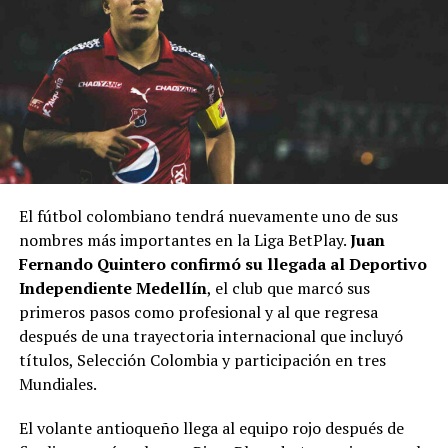
Unidos. Especializado en fútbol colombiano, transmisiones en
vivo y cobertura de ligas nacionales e internacionales. Con
experiencia en radio online y medios digitales, se ha
consolidado como comentarista deportivo, destacándose por
el análisis de partidos, manejo de datos del fútbol, entrevistas
y elaboración de perfiles de jugadores y equipos. Diego
Jiménez periodista es creador de contenido enfocado en
ayudar a los aficionados a escuchar fútbol colombiano en vivo
a través de plataformas digitales.
El fútbol colombiano tendrá nuevamente uno de sus
nombres más importantes en la Liga BetPlay.
Juan
Fernando Quintero confirmó su llegada al Deportivo
Independiente Medellín
, el club que marcó sus
primeros pasos como profesional y al que regresa
después de una trayectoria internacional que incluyó
títulos, Selección Colombia y participación en tres
Mundiales.
El volante antioqueño llega al equipo rojo después de