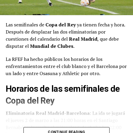
Las semifinales de
Copa del Rey
ya tienen fecha y hora.
Después de desplazar las dos eliminatorias por
cuestiones del calendario del
Real Madrid
, que debe
disputar el
Mundial de Clubes
.
La RFEF ha hecho públicos los horarios de los
enfrentamientos entre el club blanco y el Barcelona por
un lado y entre Osasuna y Athletic por otro.
Horarios de las semifinales de
Copa del Rey
Eliminatoria Real Madrid-Barcelona
: La ida se jugará
el jueves 2 de marzo a las 21:00 horas en el Santiago
Bernabéu y la vuelta el miércoles 5 de abril a las 22:00
CONTINUE READING