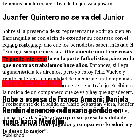
tenemos mucha expectativa de lo que va a pasar».
Juanfer Quintero no se va del Junior
Sobre si la presencia de su representante Rodrigo Riep en
Barranquilla es con el fin de extender su contrato con el
equipo rojiblanco, dijo que los periodistas saben más que él.
Continue Reading
“Rodrigo siempre me visita.
Obviamente uno tiene cosas
que arreglar, no solo en la parte futbolística, sino en lo
Te puede interesar
que nosotros trabajamos hace años
. Entonces, si llega
alguna noticia les diremos, pero yo estoy feliz. Vuelvo y
Comments
repito, si tengo la posibilidad de quedarme un tiempo más
FÚTBOL COLOMBIANO
he de ser un afortunado porque se tiene trabajo. Recibimos
la noticia de un compañero que se va y hay que agradecer”.
Robo a esposa de Franco Armani: Daniela
Precisamente de la salida de Mario Sebastián Viera, Juanfer
Rendón denunció millonaria pérdida en
manifestó que son decisiones que se toman, pero que hay
que respetarlas. “
Me agarró por sorpresa la salida de
vuelo hacia Medellín
Sebastián. Uno como jugador y compañero lo admira y
le deseo lo mejor”.
Published