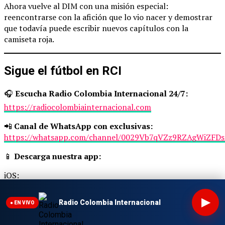
Ahora vuelve al DIM con una misión especial:
reencontrarse con la afición que lo vio nacer y demostrar
que todavía puede escribir nuevos capítulos con la
camiseta roja.
Sigue el fútbol en RCI
🎧
Escucha Radio Colombia Internacional 24/7:
https://radiocolombiainternacional.com
📲
Canal de WhatsApp con exclusivas:
https://whatsapp.com/channel/0029Vb7qVZz9RZAgWiZFDs
📱
Descarga nuestra app:
iOS:
https://apps.apple.com/us/app/radio-colombia-
internacional/id6791222100
▶
Radio Colombia Internacional
● EN VIVO
Android: