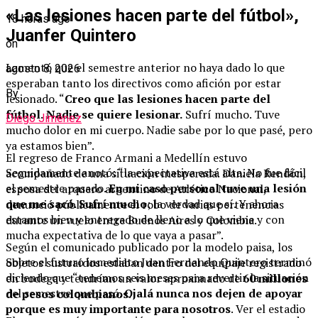
«Las lesiones hacen parte del fútbol»,
18 horas ago
Juanfer Quintero
on
Lamentó que el semestre anterior no haya dado lo que
agosto 8, 2026
esperaban tanto los directivos como afición por estar
By
lesionado. “
Creo que las lesiones hacen parte del
fútbol.
Nadie se quiere lesionar.
Sufrí mucho. Tuve
Diego Jiménez
mucho dolor en mi cuerpo. Nadie sabe por lo que pasé, pero
ya estamos bien”.
El regreso de Franco Armani a Medellín estuvo
Seguidamente anotó: “la expectativa está alta. No fue fácil
acompañado de una situación inesperada. Daniela Rendón,
el semestre pasado.
En mi caso personal tuve una lesión
esposa del arquero argentino de Atlético Nacional,
que me sacó. Sufrí mucho
; la verdad que sí. Y ahora
denunció públicamente el robo de varias pertenencias
estamos bien y entregado de lleno a lo que viene y con
durante un vuelo entre Buenos Aires y Colombia.
mucha expectativa de lo que vaya a pasar”.
Según el comunicado publicado por la modelo paisa, los
Sobre el futuro inmediato Juan Fernando Quintero terminó
objetos sustraídos estaban dentro del equipaje registrado
diciendo que “tenemos seis meses para revertir la situación
en bodega y tendrían un valor aproximado de
60 millones
del semestre que pasó.
Ojalá nunca nos dejen de apoyar
de pesos colombianos
.
porque es muy importante para nosotros
. Ver el estadio