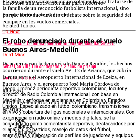
El caso generó conversación no solamente por tratarse de
lleno será una motivación más para nosotros».
la familia de un reconocido futbolista internacional, sino
Fuente tomada de:
Colprensa.
porque abrió nuevamente el debate sobre la seguridad del
equipaje en los vuelos comerciales.
Related Topics:
Up Next
El robo denunciado durante el vuelo
La Selección Colombia quedó eliminada del Mundial Sub-20
Buenos Aires-Medellín
Don't Miss
De acuerdo con la denuncia de Daniela Rendón, los hechos
Sebastián Villa fue condenado a 2 años de prisión
ocurrieron durante el vuelo AV112 de Avianca, que cubría
la ruta entre el Aeropuerto Internacional de Ezeiza, en
Diego Jiménez
Buenos Aires, y el aeropuerto José María Córdova de
Diego Jiménez periodista deportivo colombiano, locutor y
Rionegro.
director de Radio Colombia Internacional, con base en
Medellín y enfoque en audiencias en Colombia y Estados
Entre los elementos reportados como desaparecidos
Unidos. Especializado en fútbol colombiano, transmisiones
estarían:
en vivo y cobertura de ligas nacionales e internacionales. Con
experiencia en radio online y medios digitales, se ha
ropa;
consolidado como comentarista deportivo, destacándose por
zapatos;
el análisis de partidos, manejo de datos del fútbol,
perfumes;
entrevistas y elaboración de perfiles de jugadores y equipos.
cremas faciales;