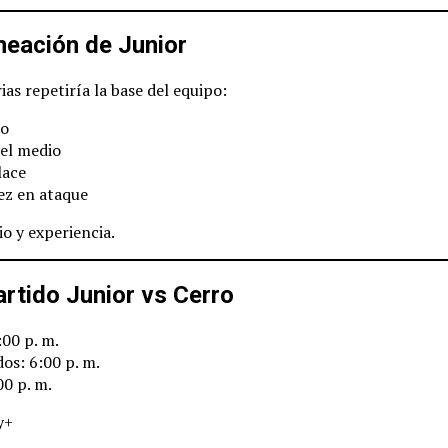
neación de Junior
ias repetiría la base del equipo:
co
 el medio
lace
ez en ataque
o y experiencia.
rtido Junior vs Cerro
00 p. m.
os: 6:00 p. m.
0 p. m.
y+