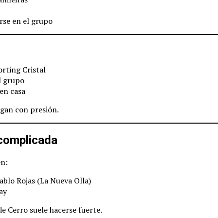
se en el grupo
rting Cristal
l grupo
 en casa
gan con presión.
complicada
en:
ablo Rojas (La Nueva Olla)
ay
e Cerro suele hacerse fuerte.