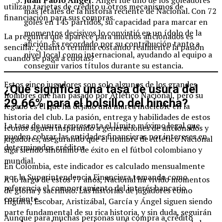
utilizan tarjetas de crédito u otros mecanismos de
más letales de la historia reciente de Nacional. Con 72
financiación para sus compras.
goles en 145 partidos, su capacidad para marcar en
momentos decisivos lo convirtió en un ídolo de la
La pregunta que aparece para muchos aficionados es
afición. Es recordado por su contribución tanto a
sencilla: ¿cuánto termina costando realmente la pasión
nivel local como internacional, ayudando al equipo a
cuando se paga a cuotas?
conseguir varios títulos durante su estancia.
Estos cinco jugadores son solo algunos de los grandes
¿Qué significa una tasa de usura del
nombres que han pasado por Atlético Nacional, pero su
29,66% para el bolsillo del hincha?
legado es el que ha dejado una marca indeleble en la
historia del club. La pasión, entrega y habilidades de estos
La tasa de usura representa el límite máximo legal que
íconos siguen inspirando a generaciones de aficionados y
pueden cobrar las entidades financieras por intereses en
jugadores, asegurando que el nombre de Atlético Nacional
determinados créditos.
siga siendo sinónimo de éxito en el fútbol colombiano y
mundial.
En Colombia, este indicador es calculado mensualmente
por la Superintendencia Financiera tomando como
A lo largo de estos 77 años, Nacional ha vivido momentos
referencia el comportamiento del interés bancario
de gloria y sacrificio. Las historias de jugadores como
corriente.
Higuita, Escobar, Aristizábal, García y Ángel siguen siendo
parte fundamental de su rica historia, y sin duda, seguirán
Aunque para muchas personas una compra a crédito