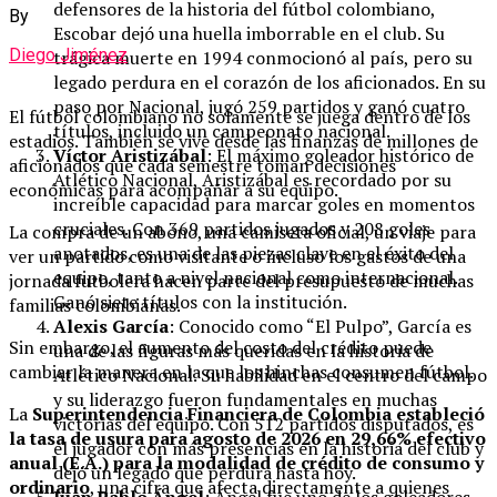
defensores de la historia del fútbol colombiano,
By
Escobar dejó una huella imborrable en el club. Su
Diego Jiménez
trágica muerte en 1994 conmocionó al país, pero su
legado perdura en el corazón de los aficionados. En su
paso por Nacional, jugó 259 partidos y ganó cuatro
El fútbol colombiano no solamente se juega dentro de los
títulos, incluido un campeonato nacional.
estadios. También se vive desde las finanzas de millones de
Víctor Aristizábal
: El máximo goleador histórico de
aficionados que cada semestre toman decisiones
Atlético Nacional, Aristizábal es recordado por su
económicas para acompañar a su equipo.
increíble capacidad para marcar goles en momentos
cruciales. Con 369 partidos jugados y 208 goles
La compra de un abono, una camiseta oficial, un viaje para
anotados, es una de las piezas clave en el éxito del
ver un partido como visitante o incluso los gastos de una
equipo, tanto a nivel nacional como internacional.
jornada futbolera hacen parte del presupuesto de muchas
Ganó siete títulos con la institución.
familias colombianas.
Alexis García
: Conocido como “El Pulpo”, García es
Sin embargo, el aumento del costo del crédito puede
una de las figuras más queridas en la historia de
cambiar la manera en la que los hinchas consumen fútbol.
Atlético Nacional. Su habilidad en el centro del campo
y su liderazgo fueron fundamentales en muchas
La
Superintendencia Financiera de Colombia estableció
victorias del equipo. Con 512 partidos disputados, es
la tasa de usura para agosto de 2026 en 29,66% efectivo
el jugador con más presencias en la historia del club y
anual (E.A.) para la modalidad de crédito de consumo y
dejó un legado que perdura hasta hoy.
ordinario
, una cifra que afecta directamente a quienes
Juan Pablo Ángel
: Ángel fue uno de los goleadores