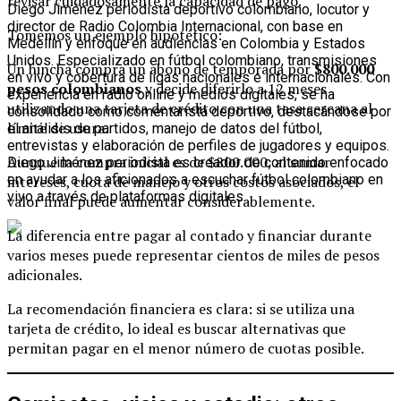
revisar cuidadosamente la capacidad de pago.
Diego Jiménez periodista deportivo colombiano, locutor y
director de Radio Colombia Internacional, con base en
Tomemos un ejemplo hipotético:
Medellín y enfoque en audiencias en Colombia y Estados
Unidos. Especializado en fútbol colombiano, transmisiones
Un hincha compra un abono de temporada por
$800.000
en vivo y cobertura de ligas nacionales e internacionales. Con
pesos colombianos
y decide diferirlo a 12 meses
experiencia en radio online y medios digitales, se ha
utilizando una tarjeta de crédito con una tasa cercana al
consolidado como comentarista deportivo, destacándose por
límite de usura.
el análisis de partidos, manejo de datos del fútbol,
entrevistas y elaboración de perfiles de jugadores y equipos.
Aunque la compra inicial es de $800.000, al sumar
Diego Jiménez periodista es creador de contenido enfocado
en ayudar a los aficionados a escuchar fútbol colombiano en
intereses, cuota de manejo y otros costos asociados, el
vivo a través de plataformas digitales.
valor final puede aumentar considerablemente.
La diferencia entre pagar al contado y financiar durante
varios meses puede representar cientos de miles de pesos
adicionales.
La recomendación financiera es clara: si se utiliza una
tarjeta de crédito, lo ideal es buscar alternativas que
permitan pagar en el menor número de cuotas posible.