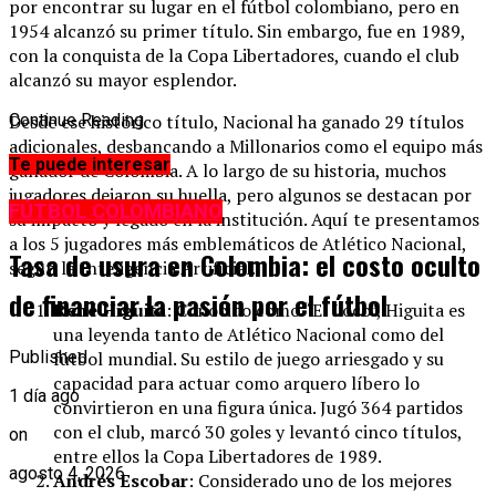
por encontrar su lugar en el fútbol colombiano, pero en
1954 alcanzó su primer título. Sin embargo, fue en 1989,
con la conquista de la Copa Libertadores, cuando el club
alcanzó su mayor esplendor.
Desde ese histórico título, Nacional ha ganado 29 títulos
Continue Reading
adicionales, desbancando a Millonarios como el equipo más
Te puede interesar
ganador de Colombia. A lo largo de su historia, muchos
jugadores dejaron su huella, pero algunos se destacan por
FÚTBOL COLOMBIANO
su impacto y legado en la institución. Aquí te presentamos
a los 5 jugadores más emblemáticos de Atlético Nacional,
Tasa de usura en Colombia: el costo oculto
según la Inteligencia Artificial.
de financiar la pasión por el fútbol
René Higuita
: Conocido como “El Loco”, Higuita es
una leyenda tanto de Atlético Nacional como del
fútbol mundial. Su estilo de juego arriesgado y su
Published
capacidad para actuar como arquero líbero lo
1 día ago
convirtieron en una figura única. Jugó 364 partidos
con el club, marcó 30 goles y levantó cinco títulos,
on
entre ellos la Copa Libertadores de 1989.
agosto 4, 2026
Andrés Escobar
: Considerado uno de los mejores