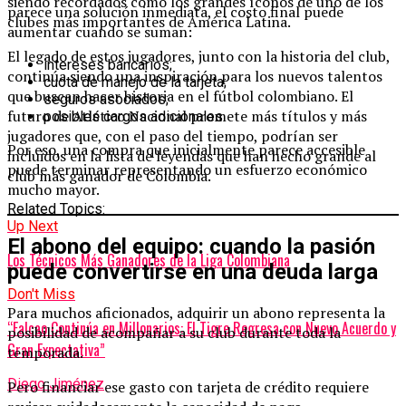
siendo recordados como los grandes íconos de uno de los
parece una solución inmediata, el costo final puede
clubes más importantes de América Latina.
aumentar cuando se suman:
El legado de estos jugadores, junto con la historia del club,
intereses bancarios;
continúa siendo una inspiración para los nuevos talentos
cuota de manejo de la tarjeta;
que buscan hacer historia en el fútbol colombiano. El
seguros asociados;
futuro de Atlético Nacional promete más títulos y más
posibles cargos adicionales.
jugadores que, con el paso del tiempo, podrían ser
Por eso, una compra que inicialmente parece accesible
incluidos en la lista de leyendas que han hecho grande al
puede terminar representando un esfuerzo económico
club más ganador de Colombia.
mucho mayor.
Related Topics:
Up Next
El abono del equipo: cuando la pasión
Los Técnicos Más Ganadores de la Liga Colombiana
puede convertirse en una deuda larga
Don't Miss
Para muchos aficionados, adquirir un abono representa la
“Falcao Continúa en Millonarios: El Tigre Regresa con Nuevo Acuerdo y
posibilidad de acompañar a su club durante toda la
Gran Expectativa”
temporada.
Diego Jiménez
Pero financiar ese gasto con tarjeta de crédito requiere