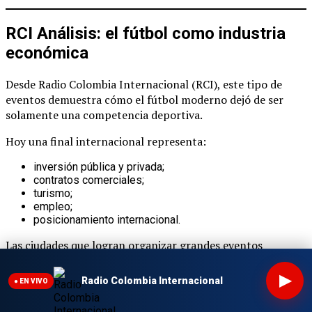
RCI Análisis: el fútbol como industria
económica
Desde Radio Colombia Internacional (RCI), este tipo de
eventos demuestra cómo el fútbol moderno dejó de ser
solamente una competencia deportiva.
Hoy una final internacional representa:
inversión pública y privada;
contratos comerciales;
turismo;
empleo;
posicionamiento internacional.
Las ciudades que logran organizar grandes eventos
deportivos fortalecen su imagen y aumentan su capacidad
para atraer futuras competencias.
▶
Radio Colombia Internacional
● EN VIVO