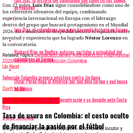
Luis Díaz: la historia del colombiano que convirtió sus sueños
Con 22 goles,
Luis Díaz
sigue consolidándose como uno de
en realidad
los referentes ofensivos del equipo, combinando
experiencia internacional en Europa con el liderazgo
dentro del grupo que buscará protagonismo en el Mundial
Luis Díaz: el colombiano que sigue haciendo historia en Europa
2026. Este amistoso de despedida mostró el equilibrio entre
juventud y experiencia que ha logrado
Néstor Lorenzo
en
la convocatoria.
Richard Ríos en Benfica: noticias, partidos y actualidad del
Related Topics:
Destacado
James Rodríguez
Luis Díaz
mundial
colombiano en Europa
2026
Néstor Lorenzo
Selección Colombia
Up Next
Selección Colombia prepara amistoso contra Jordania
Óscar Perea llega al América: por qué deja Europa y qué busca
en México
Don't Miss
Selección Colombia completa concentración y se despide ante Costa
FÚTBOL COLOMBIANO
Rica
Tasa de usura en Colombia: el costo oculto
Diego Jiménez
de financiar la pasión por el fútbol
Diego Jiménez periodista deportivo colombiano, locutor y