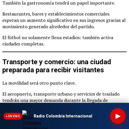
También la gastronomía tendrá un papel importante.
Restaurantes, bares y establecimientos comerciales
esperan un aumento significativo en sus ingresos gracias al
movimiento generado alrededor del partido.
El fútbol no solamente llena estadios: también activa
ciudades completas.
Transporte y comercio: una ciudad
preparada para recibir visitantes
La movilidad será otro punto clave.
El aeropuerto, transporte urbano y servicios de traslado
tendrán una mayor demanda durante la llegada de
aficionados.
▶
Radio Colombia Internacional
Además, sectores comerciales podrán aprovechar la
● EN VIVO
presencia de visitantes interesados en: