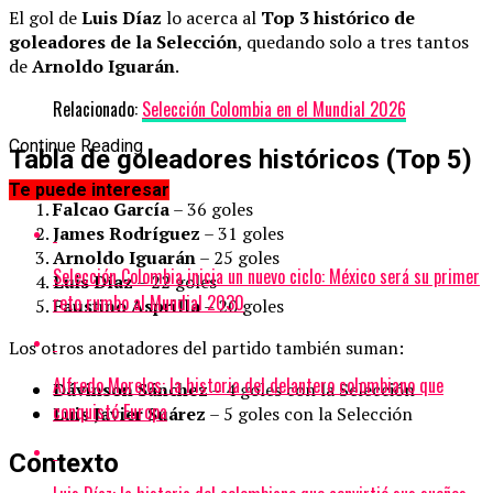
El gol de
Luis Díaz
lo acerca al
Top 3 histórico de
goleadores de la Selección
, quedando solo a tres tantos
de
Arnoldo Iguarán
.
Relacionado:
Selección Colombia en el Mundial 2026
Continue Reading
Tabla de goleadores históricos (Top 5)
Te puede interesar
Falcao García
– 36 goles
James Rodríguez
– 31 goles
Arnoldo Iguarán
– 25 goles
Selección Colombia inicia un nuevo ciclo: México será su primer
Luis Díaz
– 22 goles
reto rumbo al Mundial 2030
Faustino Asprilla
– 20 goles
Los otros anotadores del partido también suman:
Alfredo Morelos: la historia del delantero colombiano que
Dávinson Sánchez
– 4 goles con la Selección
conquistó Europa
Luis Javier Suárez
– 5 goles con la Selección
Contexto