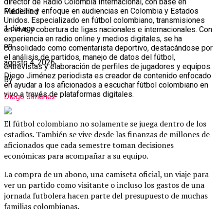
director de Radio Colombia Internacional, con base en
Medellín y enfoque en audiencias en Colombia y Estados
Published
Unidos. Especializado en fútbol colombiano, transmisiones
1 día ago
en vivo y cobertura de ligas nacionales e internacionales. Con
experiencia en radio online y medios digitales, se ha
on
consolidado como comentarista deportivo, destacándose por
el análisis de partidos, manejo de datos del fútbol,
agosto 4, 2026
entrevistas y elaboración de perfiles de jugadores y equipos.
Diego Jiménez periodista es creador de contenido enfocado
By
en ayudar a los aficionados a escuchar fútbol colombiano en
vivo a través de plataformas digitales.
Diego Jiménez
El fútbol colombiano no solamente se juega dentro de los
estadios. También se vive desde las finanzas de millones de
aficionados que cada semestre toman decisiones
económicas para acompañar a su equipo.
La compra de un abono, una camiseta oficial, un viaje para
ver un partido como visitante o incluso los gastos de una
jornada futbolera hacen parte del presupuesto de muchas
familias colombianas.