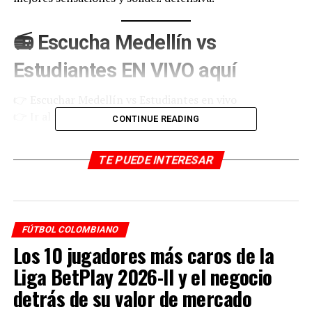
📻 Escucha Medellín vs
Estudiantes EN VIVO aquí
👉 Escuchar Medellín vs Estudiantes en vivo
👉 Ir al reproductor oficial
CONTINUE READING
🔴
https://radiocolombiainternacional.com/player/
TE PUEDE INTERESAR
▶️ También puedes escuchar el
partido en YouTube
FÚTBOL COLOMBIANO
Los 10 jugadores más caros de la
👉
https://www.youtube.com/@radiocolombiarci
Liga BetPlay 2026-II y el negocio
Suscríbete y activa la campana para seguir
detrás de su valor de mercado
transmisiones y programas en vivo.