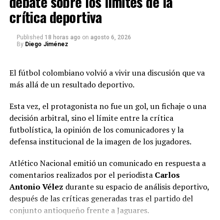
debate sobre los límites de la
crítica deportiva
En el fútbol moderno, un jugador no representa
Uno de los focos estará en Edwuin Cetré, quien
únicamente rendimiento deportivo.
enfrentará a su exequipo en un partido especial.
Published
18 horas ago
on
agosto 6, 2026
También es un activo económico.
By
Diego Jiménez
📊 Un duelo clave en el Grupo A
El valor de mercado de un futbolista depende de
El fútbol colombiano volvió a vivir una discusión que va
Este partido representa una gran oportunidad para
factores como:
más allá de un resultado deportivo.
ambos equipos de sumar sus primeros puntos en un
grupo que promete ser altamente competitivo desde la
edad;
Esta vez, el protagonista no fue un gol, un fichaje o una
primera fecha.
decisión arbitral, sino el límite entre la crítica
posición;
futbolística, la opinión de los comunicadores y la
rendimiento reciente;
RELATED TOPICS:
defensa institucional de la imagen de los jugadores.
participación internacional;
UP NEXT
Número mágico Liga BetPlay: así está la clasificación
Atlético Nacional emitió un comunicado en respuesta a
proyección;
comentarios realizados por el periodista
Carlos
DON'T MISS
Antonio Vélez
durante su espacio de análisis deportivo,
contrato vigente;
Cómo escuchar fútbol colombiano en Miami en vivo
después de las críticas generadas tras el partido del
interés de otros mercados.
conjunto antioqueño frente a Jaguares.