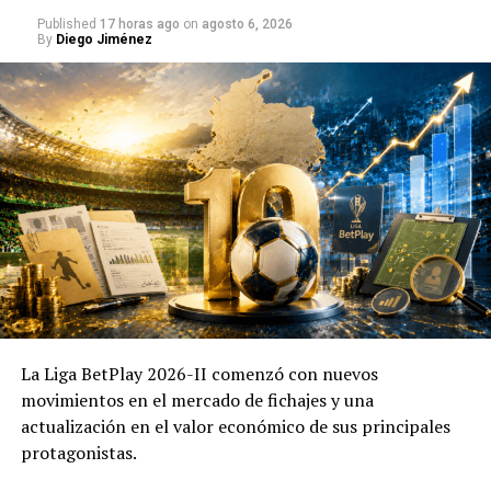
Published
17 horas ago
on
agosto 6, 2026
🇺🇸 Si estás en USA
By
Diego Jiménez
👉 Si estás en USA, mira cómo escuchar fútbol
colombiano en vivo
(aquí enlazas tu artículo evergreen)
🕒 Hora del partido Medellín vs
Estudiantes
El encuentro se disputará:
📅 Miércoles 8 de abril
La Liga BetPlay 2026-II comenzó con nuevos
🕖 7:00 p.m. (hora de Colombia)
movimientos en el mercado de fichajes y una
actualización en el valor económico de sus principales
📌 En Estados Unidos (Florida): mismo horario
protagonistas.