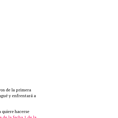
vos de la primera
bagué y enfrentará a
a quiere hacerse
de la fecha 1 de la