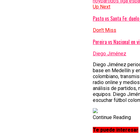
hoy
partidos liga esp
Up Next
Pasto vs Santa Fe: duelo 
Don't Miss
Pereira vs Nacional en v
Diego Jiménez
Diego Jiménez periodi
base en Medellín y e
colombiano, transmisi
radio online y medios
análisis de partidos,
equipos. Diego Jimén
escuchar fútbol colom
Continue Reading
Te puede interesar