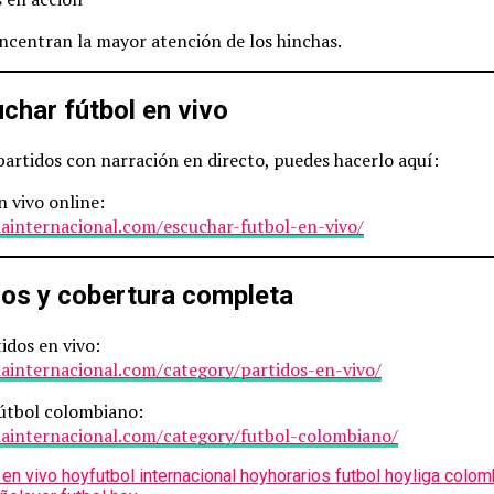
ncentran la mayor atención de los hinchas.
har fútbol en vivo
 partidos con narración en directo, puedes hacerlo aquí:
 vivo online:
iainternacional.com/escuchar-futbol-en-vivo/
os y cobertura completa
idos en vivo:
iainternacional.com/category/partidos-en-vivo/
fútbol colombiano:
iainternacional.com/category/futbol-colombiano/
 en vivo hoy
futbol internacional hoy
horarios futbol hoy
liga colom