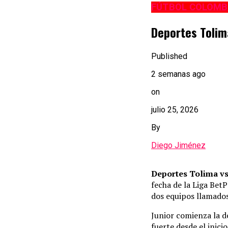
FÚTBOL COLOMB
Deportes Tolima
Published
2 semanas ago
on
julio 25, 2026
By
Diego Jiménez
Deportes Tolima vs
fecha de la Liga BetP
dos equipos llamados 
Junior comienza la d
fuerte desde el inic