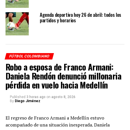
Deportes Tolima vs Pereira – 6:10 p.m.
Fortaleza vs Águilas Doradas – 8:30 p.m.
Agenda deportiva hoy 26 de abril: todos los
partidos y horarios
🔴 Selección Colombia femenina
Argentina vs Colombia – 6:00 p.m.
Horario en Estados Unidos
FÚTBOL COLOMBIANO
(Miami – ET)
Robo a esposa de Franco Armani:
Daniela Rendón denunció millonaria
Si estás en Estados Unidos, estos son algunos horarios
clave:
pérdida en vuelo hacia Medellín
Borussia Dortmund vs Hoffenheim – 9:30 a.m. ET
Published
3 horas ago
on
agosto 8, 2026
By
Diego Jiménez
Napoli vs Lazio – 12:00 p.m. ET
Chelsea vs Manchester United – 3:00 p.m. ET
El regreso de Franco Armani a Medellín estuvo
acompañado de una situación inesperada. Daniela
Colombia vs Argentina (femenino) – 7:00 p.m. ET