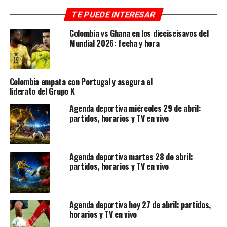
Hoffenheim vs Borussia Dortmund – 8:30 a.m.
TE PUEDE INTERESAR
Leeds vs Wolverhampton – 9:00 a.m.
Colombia vs Ghana en los dieciseisavos del
Mundial 2026: fecha y hora
Newcastle vs Bournemouth – 9:00 a.m.
Lorient vs Marsella – 10:00 a.m.
Colombia empata con Portugal y asegura el
Napoli vs Lazio – 11:00 a.m.
liderato del Grupo K
Eintracht Frankfurt vs RB Leipzig – 11:30 a.m.
Agenda deportiva miércoles 29 de abril:
Tottenham vs Brighton – 11:30 a.m.
partidos, horarios y TV en vivo
Roma vs Atalanta – 1:45 p.m.
Atlético de Madrid vs Real Sociedad – 2:00 p.m.
Agenda deportiva martes 28 de abril:
partidos, horarios y TV en vivo
Chelsea vs Manchester United – 2:00 p.m.
🟡 Fútbol colombiano
Agenda deportiva hoy 27 de abril: partidos,
Real Cartagena vs Barranquilla – 2:30 p.m.
horarios y TV en vivo