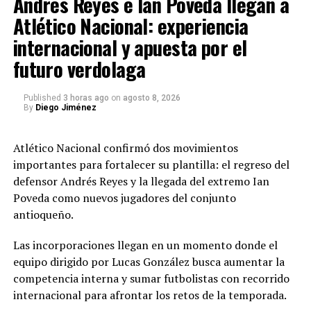
Andrés Reyes e Ian Poveda llegan a
Ezeiza, en Buenos Aires, y el aeropuerto José María
Atlético Nacional: experiencia
Este tipo de contenido hace parte del trabajo de
Diego
Córdova de Rionegro.
Jiménez periodista
, quien informa de manera directa y
internacional y apuesta por el
útil para que no te pierdas ningún partido.
futuro verdolaga
Entre los elementos reportados como desaparecidos
estarían:
Contenido recomendado
Published
3 horas ago
on
agosto 8, 2026
By
Diego Jiménez
ropa;
https://radiocolombiainternacional.com/web/futbol
zapatos;
Atlético Nacional confirmó dos movimientos
colombiano-en-vivo/
perfumes;
importantes para fortalecer su plantilla: el regreso del
https://radiocolombiainternacional.com/web/prog
defensor Andrés Reyes y la llegada del extremo Ian
cremas faciales;
deportiva-de-hoy/
Poveda como nuevos jugadores del conjunto
un bolso;
https://radiocolombiainternacional.com/web/calend
antioqueño.
mundial-2026/
artículos pertenecientes a Franco Armani.
Las incorporaciones llegan en un momento donde el
La esposa del arquero aseguró que la situación
equipo dirigido por Lucas González busca aumentar la
✍️
Diego Jiménez, periodista de Radio Colombia
representa una preocupación para todos los pasajeros
competencia interna y sumar futbolistas con recorrido
Internacional
que entregan sus pertenencias a los procesos de manejo
internacional para afrontar los retos de la temporada.
de equipaje.