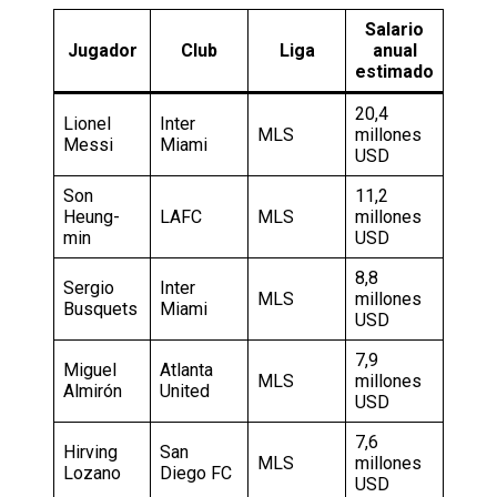
Salario
Jugador
Club
Liga
anual
estimado
20,4
Lionel
Inter
MLS
millones
Messi
Miami
USD
Son
11,2
Heung-
LAFC
MLS
millones
min
USD
8,8
Sergio
Inter
MLS
millones
Busquets
Miami
USD
7,9
Miguel
Atlanta
MLS
millones
Almirón
United
USD
7,6
Hirving
San
MLS
millones
Lozano
Diego FC
USD