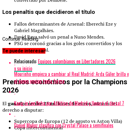
Los penaltis que decidieron el título
Fallos determinantes de Arsenal: Eberechi Eze y
Gabriel Magalhães.
David Raya salvó un penal a Nuno Mendes.
Continue Reading
PSG se coronó gracias a los goles convertidos y los
errores del rival.
Te puede interesar
Relacionado:
Equipos colombianos en Libertadores 2026
y su inicio
Mourinho empieza a cambiar al Real Madrid: Arda Güler brilla y
el nuevo equipo toma forma
Premios económicos por la Champions
2026
Kang-in Lee ficha por Atlético de Madrid y llevará el dorsal 7
El
ganador recibe 25 millones de euros
, además del
derecho a disputar:
Supercopa de Europa (12 de agosto vs Aston Villa)
Daniel Muñoz clasifica con Crystal Palace a semifinales
Copa Intercontinental