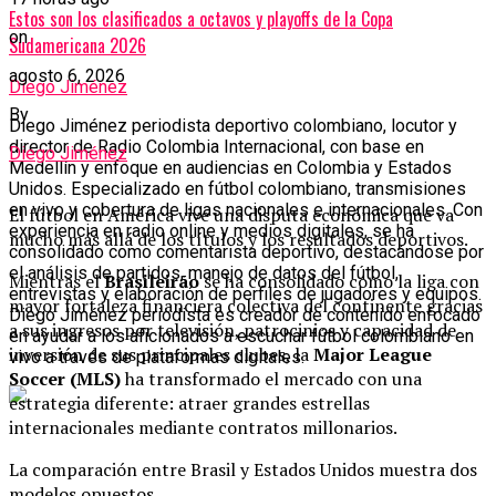
Estos son los clasificados a octavos y playoffs de la Copa
on
Sudamericana 2026
agosto 6, 2026
Diego Jiménez
By
Diego Jiménez periodista deportivo colombiano, locutor y
director de Radio Colombia Internacional, con base en
Diego Jiménez
Medellín y enfoque en audiencias en Colombia y Estados
Unidos. Especializado en fútbol colombiano, transmisiones
en vivo y cobertura de ligas nacionales e internacionales. Con
El fútbol en América vive una disputa económica que va
experiencia en radio online y medios digitales, se ha
mucho más allá de los títulos y los resultados deportivos.
consolidado como comentarista deportivo, destacándose por
el análisis de partidos, manejo de datos del fútbol,
Mientras el
Brasileirão
se ha consolidado como la liga con
entrevistas y elaboración de perfiles de jugadores y equipos.
mayor fortaleza financiera colectiva del continente gracias
Diego Jiménez periodista es creador de contenido enfocado
a sus ingresos por televisión, patrocinios y capacidad de
en ayudar a los aficionados a escuchar fútbol colombiano en
inversión de sus principales clubes, la
Major League
vivo a través de plataformas digitales.
Soccer (MLS)
ha transformado el mercado con una
estrategia diferente: atraer grandes estrellas
internacionales mediante contratos millonarios.
La comparación entre Brasil y Estados Unidos muestra dos
modelos opuestos.