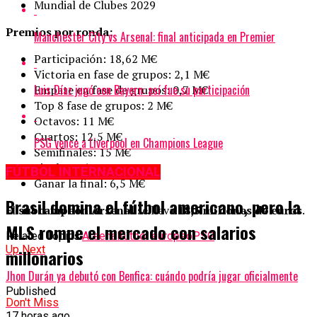
Mundial de Clubes 2029
Premios por ronda:
Manchester City vs Arsenal: final anticipada en Premier
Participación: 18,62 M€
Victoria en fase de grupos: 2,1 M€
Luis Díaz jugó con Bayern: así fue su participación
Empate en fase de grupos: 0,7 M€
Top 8 fase de grupos: 2 M€
Octavos: 11 M€
Cuartos: 12,5 M€
PSG vence a Liverpool en Champions League
Semifinales: 15 M€
Final: 18,5 M€
FÚTBOL INTERNACIONAL
Ganar la final: 6,5 M€
Brasil domina el fútbol americano, pero la
El
subcampeón Arsenal
se lleva
18,5 millones de euros
.
MLS rompe el mercado con salarios
Related Topics:
Arsenal
fútbol europeo
PSG
Up Next
millonarios
Jhon Durán ya debutó con Benfica: cuándo podría jugar oficialmente
Published
Don't Miss
17 horas ago