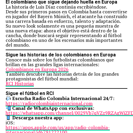
El colombiano que sigue dejando huella en Europa
La historia de Luis Díaz continúa escribiéndose.
Desde sus primeros pasos en Colombia hasta convertirse
en jugador del Bayern Múnich, el atacante ha construido
una carrera basada en esfuerzo, talento y adaptación.
Su nuevo look solamente es una pequeña muestra de
una nueva etapa: ahora el objetivo está dentro de la
cancha, donde buscará seguir representando al fútbol
colombiano en uno de los escenarios más importantes
del mundo.
Sigue las historias de los colombianos en Europa
Conoce más sobre los futbolistas colombianos que
brillan en las grandes ligas internacionales:
Colombianos en Europa 2026
También descubre las historias detrás de los grandes
protagonistas del fútbol mundial:
RCI Historias
Sigue el fútbol en RCI
Escucha Radio Colombia Internacional 24/7:
https://radiocolombiainternacional.com
Canal de WhatsApp con exclusivas:
https://whatsapp.com/channel/0029Vb7qVZz9RZAgWiZF
Descarga nuestra app:
iOS:
https://apps.apple.com/us/app/radio-colombia-
internacional/id6791222100