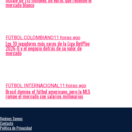
fichaje de 115 millones de euros que redefine el
mercado blanco
FÚTBOL COLOMBIANO
11 horas ago
Los 10 jugadores más caros de la Liga BetPlay
2026-II y el negocio detrás de su valor de
mercado
FÚTBOL INTERNACIONAL
11 horas ago
Brasil domina el fútbol americano, pero la MLS
rompe el mercado con salarios millonarios
Quiénes Somos
Contacto
Política de Privacidad