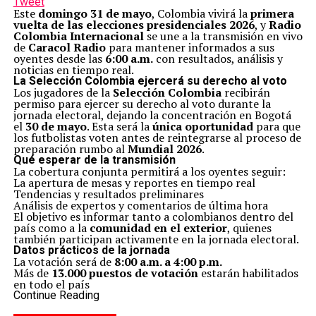
Tweet
Este
domingo 31 de mayo
, Colombia vivirá la
primera
vuelta de las elecciones presidenciales 2026
, y
Radio
Colombia Internacional
se une a la transmisión en vivo
de
Caracol Radio
para mantener informados a sus
oyentes desde las
6:00 a.m.
con resultados, análisis y
noticias en tiempo real.
La Selección Colombia ejercerá su derecho al voto
Los jugadores de la
Selección Colombia
recibirán
permiso para ejercer su derecho al voto durante la
jornada electoral, dejando la concentración en Bogotá
el
30 de mayo
. Esta será la
única oportunidad
para que
los futbolistas voten antes de reintegrarse al proceso de
preparación rumbo al
Mundial 2026
.
Qué esperar de la transmisión
La cobertura conjunta permitirá a los oyentes seguir:
La apertura de mesas y reportes en tiempo real
Tendencias y resultados preliminares
Análisis de expertos y comentarios de última hora
El objetivo es informar tanto a colombianos dentro del
país como a la
comunidad en el exterior
, quienes
también participan activamente en la jornada electoral.
Datos prácticos de la jornada
La votación será de
8:00 a.m. a 4:00 p.m.
Más de
13.000 puestos de votación
estarán habilitados
en todo el país
Se aplicarán
medidas de seguridad y observación
Continue Reading
internacional
para garantizar la transparencia