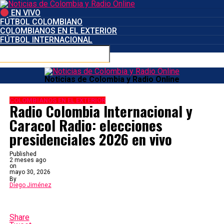
EN VIVO
FÚTBOL COLOMBIANO
COLOMBIANOS EN EL EXTERIOR
FÚTBOL INTERNACIONAL
Connect with us
Noticias de Colombia y Radio Online
COLOMBIANOS EN EL EXTERIOR
Radio Colombia Internacional y
Caracol Radio: elecciones
presidenciales 2026 en vivo
Published
2 meses ago
on
mayo 30, 2026
By
Diego Jiménez
Share