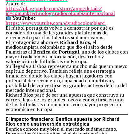
Android:
https://play.google.com/store/apps/details?
id=com.mktechnology.radiocolombiainternacional
YouTube:
https://www.youtube.com/@radiocolombiarci
El fútbol portugués volvió a demostrar por qué es
considerado una de las grandes plataformas de
crecimiento para los talentos sudamericanos.
El protagonista ahora es
Richard Ríos
, el
mediocampista colombiano que dio el salto desde
Palmeiras al
Benfica de Portugal
, uno de los clubes con
mayor tradición en la formación, desarrollo y
valorización de futbolistas en Europa.
Su llegada a Lisboa representa mucho más que un nuevo
capítulo deportivo. También refleja una estrategia
financiera donde los clubes buscan jugadores con
potencial de crecimiento, capacidad competitiva y
posibilidad de convertirse en grandes activos dentro del
mercado internacional.
Richard Ríos pasó de ser una apuesta que construyó su
carrera lejos de los grandes focos a convertirse en uno
de los futbolistas colombianos con mayor proyección
económica en Europa.
El impacto financiero: Benfica apuesta por Richard
Ríos como una inversión estratégica
Benfica conoce muy bien el mercado sudamericano.
Durante los últimos años, el club portugués ha