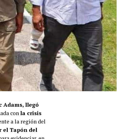
ic Adams, llegó
nada con
la crisis
nte a la región del
 el Tapón del
ara evidenciar, en