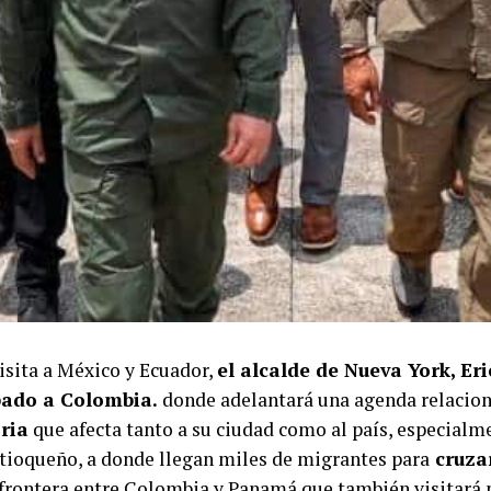
visita a México y Ecuador,
el alcalde de Nueva York, Er
bado a Colombia.
donde adelantará una agenda relacio
ria
que afecta tanto a su ciudad como al país, especialme
tioqueño, a donde llegan miles de migrantes para
cruzar
frontera entre Colombia y Panamá que también visitará p