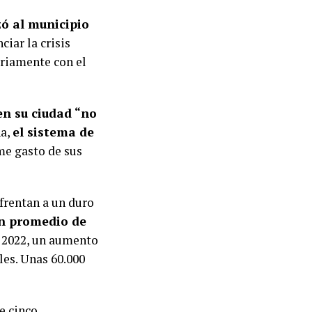
zó al municipio
ciar la crisis
ariamente con el
en su ciudad “no
na,
el sistema de
me gasto de sus
frentan a un duro
un promedio de
 2022, un aumento
les. Unas 60.000
e cinco