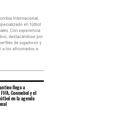
ombia Internacional,
pecializado en fútbol
nales. Con experiencia
tivo, destacándose por
perfiles de jugadores y
 a los aficionados a
antino llega a
 FIFA, Conmebol y el
fútbol en la agenda
onal