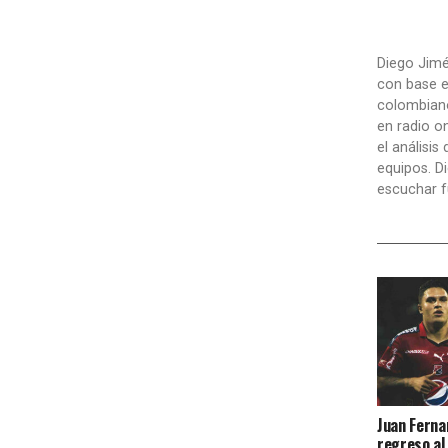
Diego Jimé
con base e
colombiano
en radio o
el análisis
equipos. D
escuchar f
Juan Ferna
regreso al 