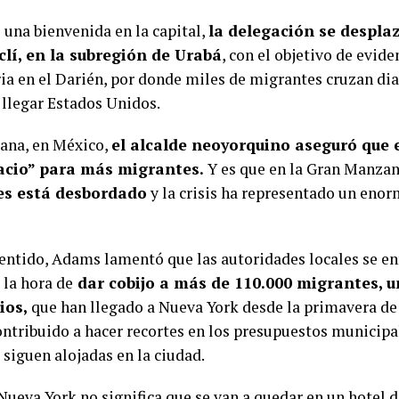
 una bienvenida en la capital,
la delegación se despla
clí, en la subregión de Urabá
, con el objetivo de eviden
ia en el Darién, por donde miles de migrantes cruzan di
 llegar Estados Unidos.
ana, en México,
el alcalde neoyorquino aseguró que 
acio” para más migrantes.
Y es que en la Gran Manza
es está desbordado
y la crisis ha representado un enor
sentido, Adams lamentó que las autoridades locales se en
 la hora de
dar cobijo a más de 110.000 migrantes, 
ios,
que han llegado a Nueva York desde la primavera de
ontribuido a hacer recortes en los presupuestos municipa
 siguen alojadas en la ciudad.
Nueva York no significa que se van a quedar en un hotel d