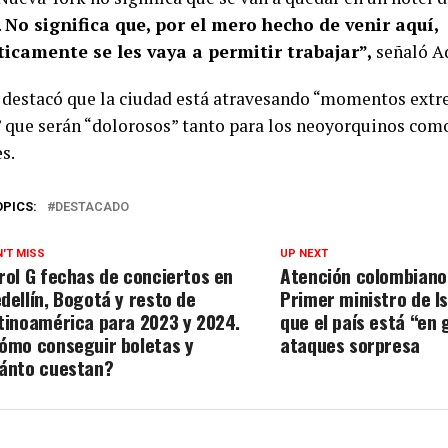
.
No significa que, por el mero hecho de venir aquí,
icamente se les vaya a permitir trabajar”,
señaló A
, destacó que la ciudad está atravesando “momentos ex
s” que serán “dolorosos” tanto para los neoyorquinos com
s.
OPICS:
DESTACADO
'T MISS
UP NEXT
rol G fechas de conciertos en
Atención colombianos
dellín, Bogotá y resto de
Primer ministro de I
tinoamérica para 2023 y 2024.
que el país está “en 
ómo conseguir boletas y
ataques sorpresa
ánto cuestan?