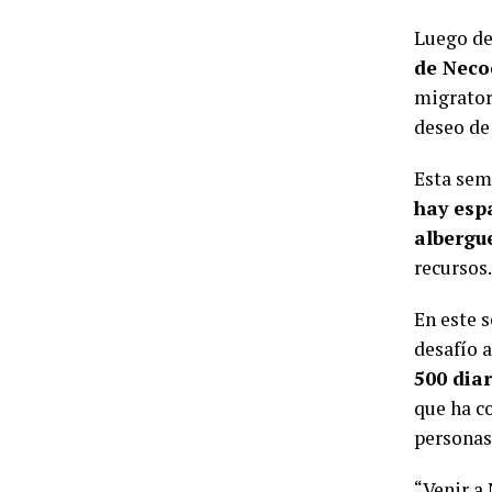
Luego de
de Neco
migrator
deseo de
Esta sem
hay esp
albergu
recursos.
En este 
desafío a
500 diar
que ha c
personas
“Venir a 