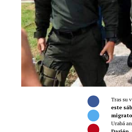
Tras su 
este sá
migrato
Urabá an
Darién,