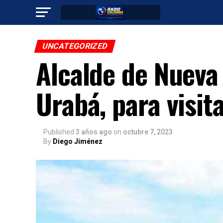
UNCATEGORIZED
Alcalde de Nueva 
Urabá, para visit
Published
3 años ago
on
octubre 7, 2023
By
Diego Jiménez