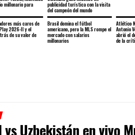
io millonario para
publicidad turística con la visita
del campeón del mundo
adores más caros de
Brasil domina el fútbol
Atlético 
Play 2026-II y el
americano, pero la MLS rompe el
Antonio V
trás de su valor de
mercado con salarios
abrió el 
millonarios
de la crít
 vs Uzbekistán en vivo M