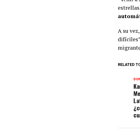
estrellas
automát
A su vez
difícile
migrante
RELATED T
DON
Ka
Me
La
¿c
cu