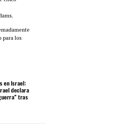
dams.
tremadamente
o para los
 en Israel:
srael declara
guerra” tras