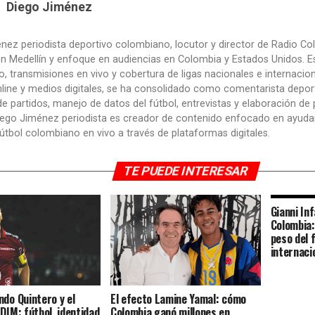
Diego Jiménez
nez periodista deportivo colombiano, locutor y director de Radio Col
n Medellín y enfoque en audiencias en Colombia y Estados Unidos. Es
, transmisiones en vivo y cobertura de ligas nacionales e internacio
nline y medios digitales, se ha consolidado como comentarista depor
 de partidos, manejo de datos del fútbol, entrevistas y elaboración de 
iego Jiménez periodista es creador de contenido enfocado en ayudar
útbol colombiano en vivo a través de plataformas digitales.
TE PUEDE INTERESAR
Gianni Inf
Colombia:
peso del 
internaci
ndo Quintero y el
El efecto Lamine Yamal: cómo
DIM: fútbol, identidad
Colombia ganó millones en