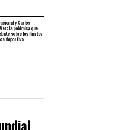
Nacional y Carlos
élez: la polémica que
debate sobre los límites
ica deportiva
undial