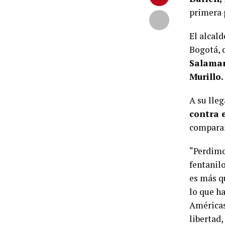
primera p
El alcald
Bogotá, 
Salaman
Murillo.
A su lleg
contra e
comparan
“Perdimo
fentanil
es más qu
lo que ha
Américas,
libertad,