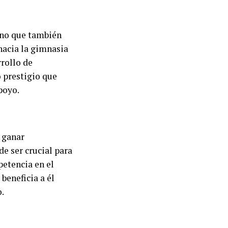
sino que también
hacia la gimnasia
rrollo de
o prestigio que
poyo.
 ganar
de ser crucial para
petencia en el
beneficia a él
.