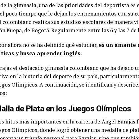
e la gimnasia, una de las prioridades del deportista es e
del poco tiempo que le dejan los entrenamientos con su c
el colombiano realiza sus estudios escolares de manera vi
ón Kuepa, de Bogotá. Regularmente entre las 6 y las 7 de 
or ahora no se ha definido qué estudiar,
es un amante 
icas y busca aprender inglés.
rajas el destacado gimnasta colombiano que ha dejado 
tiva en la historia del deporte de su país, particularment
uegos Olímpicos. A continuación, se identifican y describ
os:
alla de Plata en los Juegos Olímpicos
os hitos más importantes en la carrera de Ángel Barajas
uegos Olímpicos, donde logró obtener una medalla de plat
resenta un triunfo personal para Barajas, sino que tambié