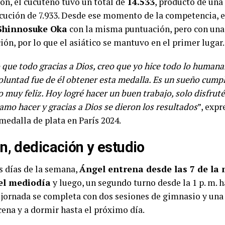
ión, el cucuteño tuvo un total de
14.533
, producto de una 
ecución de 7.933. Desde ese momento de la competencia, 
Shinnosuke Oka
con la misma puntuación, pero con una
ión, por lo que el asiático se mantuvo en el primer lugar.
 que todo gracias a Dios, creo que yo hice todo lo human
oluntad fue de él obtener esta medalla. Es un sueño cumpl
 muy feliz. Hoy logré hacer un buen trabajo, solo disfruté 
mo hacer y gracias a Dios se dieron los resultados
”, exp
medalla de plata en París 2024.
n, dedicación y estudio
s días de la semana,
Ángel entrena desde las 7 de l
del mediodía
y luego, un segundo turno desde la 1 p. m. ha
a jornada se completa con dos sesiones de gimnasio y una
cena y a dormir hasta el próximo día.