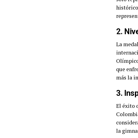
históric
represen
2. Niv
La medal
internaci
Olímpico
que enfr
más la i
3. Ins
El éxito
Colombia
consider
la gimnas