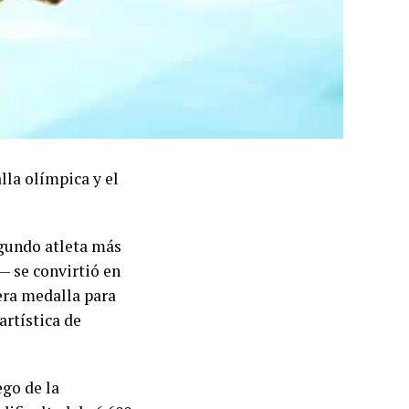
la olímpica y el
gundo atleta más
— se convirtió en
mera medalla para
artística de
ego de la