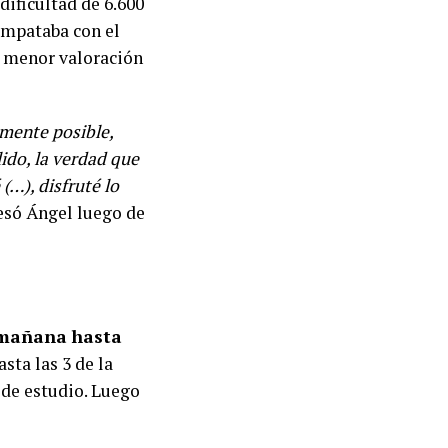
dificultad de 6.600
empataba con el
 menor valoración
amente posible,
ido, la verdad que
(…), disfruté lo
resó Ángel luego de
a mañana hasta
sta las 3 de la
 de estudio. Luego