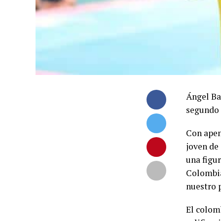
Ángel Ba
segundo 
Con apen
joven de
una figur
Colombia 
nuestro p
El colomb