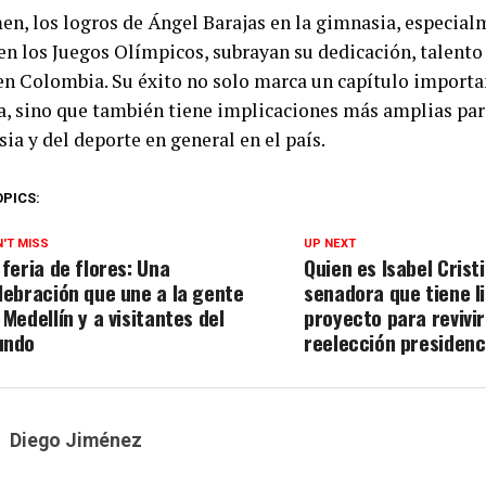
en, los logros de Ángel Barajas en la gimnasia, especia
en los Juegos Olímpicos, subrayan su dedicación, talento 
en Colombia. Su éxito no solo marca un capítulo importa
a, sino que también tiene implicaciones más amplias pa
ia y del deporte en general en el país.
OPICS:
'T MISS
UP NEXT
 feria de flores: Una
Quien es Isabel Cristi
lebración que une a la gente
senadora que tiene l
 Medellín y a visitantes del
proyecto para revivir
undo
reelección presidenc
Diego Jiménez