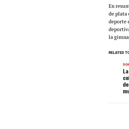
En resum
de plata 
deporte 
deportiv
la gimnas
RELATED T
DON
La
ce
de
m