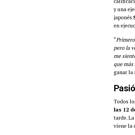
calificac
y una ej
japonés
en ejecuc
“
Primero
pero la v
me siento
que más a
ganar la 
Pasió
Todos lo
las 12 
tarde. L
viene la 