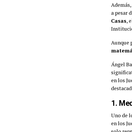
Además, d
a pesar 
Casas
, 
Instituci
Aunque p
matemát
Ángel Ba
significa
en los J
destacad
1. Med
Uno de l
en los J
solo rep