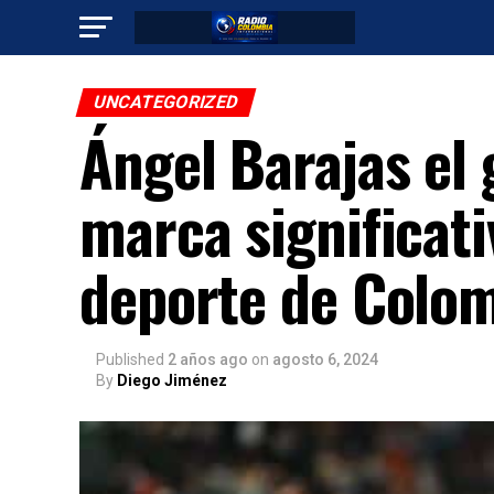
UNCATEGORIZED
Ángel Barajas el
marca significativ
deporte de Colo
Published
2 años ago
on
agosto 6, 2024
By
Diego Jiménez