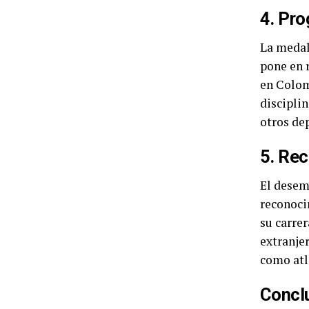
4. Pro
La medal
pone en 
en Colomb
discipli
otros de
5. Rec
El desem
reconocim
su carrer
extranjer
como atl
Concl