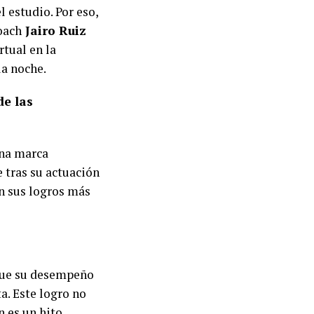
l estudio. Por eso,
oach
Jairo Ruiz
rtual en la
la noche.
de las
una marca
e tras su actuación
en sus logros más
 fue su desempeño
a. Este logro no
n es un hito