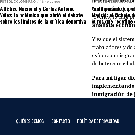
directamente la
El equipo azul suma 3 p
FÚTBOL COLOMBIANO
16 horas ago
FÚTBOL INTERNACIONAL
Atlético Nacional y Carlos Antonio
Yan Diomande y el n
en la pirámide po
necesita ganar para man
Vélez: la polémica que abrió el debate
Madrid: el fichaje d
jóvenes, lo cual p
sobre los límites de la crítica deportiva
euros que redefine
La baja de Falcao es se
analista económ
en ataque.
Y es que el siste
trabajadores y de 
⚔️ Así llega Sao Paulo
esfuerzo más gran
El equipo brasileño lle
de la tercera edad
su nómina, lo que podr
Para mitigar di
📋 Posibles alineaciones
implementando 
inmigración de 
Millonarios:
mismos.
Novoa; Sarabia, Llinás,
Contreras
Esto por supuesto
QUIÉNES SOMOS
CONTACTO
POLÍTICA DE PRIVACIDAD
desempleo joven
São Paulo:
indicador de deso
Rafael; Soares, Franco,