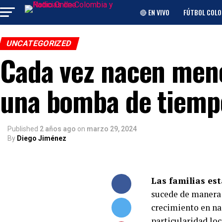
🔴 EN VIVO
FÚTBOL COL
UNCATEGORIZED
Cada vez nacen men
una bomba de tiemp
Published
2 años ago
on
marzo 29, 2024
By
Diego Jiménez
Las familias es
sucede de manera 
crecimiento en na
particularidad loc