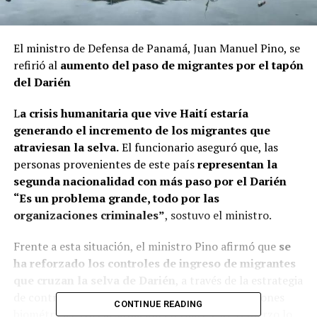
El ministro de Defensa de Panamá, Juan Manuel Pino, se
refirió al
aumento del paso de migrantes por el tapón
del Darién
L
a crisis humanitaria que vive Haití estaría
generando el incremento de los migrantes que
atraviesan la selva.
El funcionario aseguró que, las
personas provenientes de este país
representan la
segunda nacionalidad con más paso por el Darién
“Es un problema grande, todo por las
organizaciones criminales”
, sostuvo el ministro.
Frente a esta situación, el ministro Pino afirmó que
se
ha reforzado los controles de ingreso de migrantes
que cruzan la selva de Darién
, a través de la estrategia
de control de seguridad fronteriza con verificaciones
CONTINUE READING
biométricas, tras la situación en Haití. Este refuerzo lo