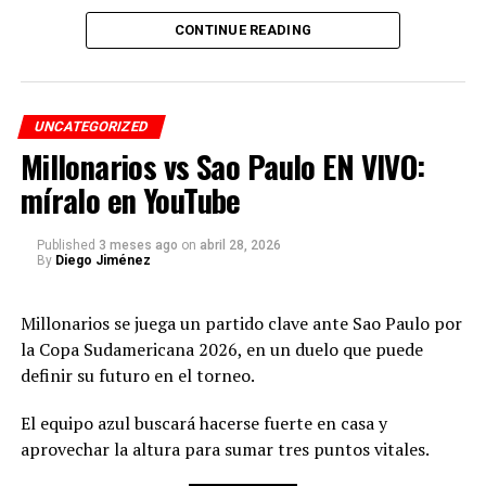
El recinto cuenta con mejoras tecnológicas, pantallas
CONTINUE READING
en todas las áreas, césped híbrido y espacios inclusivos
como las “Sensory Room”.
UNCATEGORIZED
📅 Información del partido
Millonarios vs Sao Paulo EN VIVO:
🇨🇴 Colombia vs RD Congo
míralo en YouTube
🗓️ Martes 23 de junio
Published
3 meses ago
on
abril 28, 2026
🕘 9:00 p.m. (COL)
By
Diego Jiménez
📍 Estadio Akron – Guadalajara
Millonarios se juega un partido clave ante Sao Paulo por
📺 Transmisión
la Copa Sudamericana 2026, en un duelo que puede
definir su futuro en el torneo.
👉 Exclusiva por el canal de YouTube de Radio Colombia
Internacional
El equipo azul buscará hacerse fuerte en casa y
aprovechar la altura para sumar tres puntos vitales.