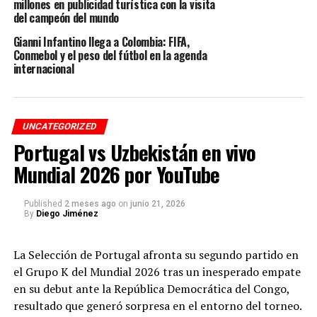
millones en publicidad turística con la visita
ola de violencia, delincuencia y bloqueos de
del campeón del mundo
carreteras
que, en conjunto con la pobreza imperante
Gianni Infantino llega a Colombia: FIFA,
se ha registrado recientemente, ha dado lugar a una
Conmebol y el peso del fútbol en la agenda
crisis humanitaria de grandes proporciones.
internacional
Cabe destacar que
Necoclí y el Distrito Portuario de
Turbo, Antioquia, son los territorios más afectados
por la migración irregular dentro de la subregión
UNCATEGORIZED
del Urabá.
Parques, andenes de casas, y sectores
Portugal vs Uzbekistán en vivo
públicos han sido tomados por una cantidad de
Mundial 2026 por YouTube
personas que se refugian, quienes tienen el interés de
seguir hacia Centro América.
Published
2 meses ago
on
junio 21, 2026
By
Diego Jiménez
RELATED TOPICS:
DESTACADO
La Selección de Portugal afronta su segundo partido en
UP NEXT
Como pedir un préstamo en España, siendo extranjero
el Grupo K del Mundial 2026 tras un inesperado empate
en su debut ante la República Democrática del Congo,
DON'T MISS
resultado que generó sorpresa en el entorno del torneo.
¿Cuánto tiempo dura el reporte negativo en