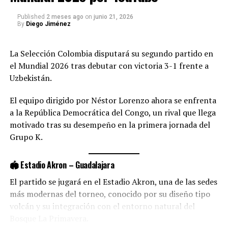
su posición en el grupo, luego de dejar puntos
Published
2 meses ago
on
junio 21, 2026
importantes en la primera jornada.
By
Diego Jiménez
📅 Información del partido
La Selección Colombia disputará su segundo partido en
el Mundial 2026 tras debutar con victoria 3-1 frente a
🇵🇹 Portugal vs Uzbekistán
Uzbekistán.
🗓️ Martes 23 de junio
El equipo dirigido por Néstor Lorenzo ahora se enfrenta
🕛 12:00 p.m. (hora Colombia)
a la República Democrática del Congo, un rival que llega
📍 Grupo K – Mundial 2026
motivado tras su desempeño en la primera jornada del
Grupo K.
📺 Transmisión
👉 Este partido será transmitido
EN VIVO Y EN
🏟️ Estadio Akron – Guadalajara
EXCLUSIVA por el canal de YouTube de Radio
El partido se jugará en el Estadio Akron, una de las sedes
Colombia Internacional
más modernas del torneo, conocido por su diseño tipo
volcán y su integración con el entorno natural del
Bosque La Primavera.