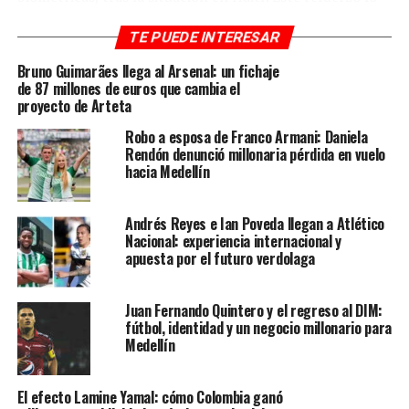
incrementaron debido a qué han registrado el paso de 7
TE PUEDE INTERESAR
personas que cuentan con circular roja y azul de
Interpol.
Bruno Guimarães llega al Arsenal: un fichaje
de 87 millones de euros que cambia el
Por su parte la directora de Migración Colombia Samira
proyecto de Arteta
Gozain afirmó que
existen reportes, que organismos
Robo a esposa de Franco Armani: Daniela
internacionales otorgan mapas a migrantes en
Rendón denunció millonaria pérdida en vuelo
Colombia, de cómo cruzar la selva de Darién, sin
hacia Medellín
importar el peligro que representa para los niños.
Andrés Reyes e Ian Poveda llegan a Atlético
Cifras entregadas por el Gobierno de Panamá, indican
Nacional: experiencia internacional y
que
de enero a la fecha han pasado por la Selva de
apuesta por el futuro verdolaga
Darién 82,360 migrantes.
“En este mismo periodo se
han detectado a 7 migrantes requeridos por delitos, a
Juan Fernando Quintero y el regreso al DIM:
través de alertas biométricas”, sostienen desde el país
fútbol, identidad y un negocio millonario para
vecino.
Medellín
De acuerdo con Naciones Unidas, desde el 2022 los
El efecto Lamine Yamal: cómo Colombia ganó
grupos armados que operan
en Haití han desatado una