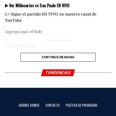
▶️ Ver Millonarios vs Sao Paulo EN VIVO
👉 Sigue el partido EN VIVO en nuestro canal de
YouTube
(agrega aquí el link)
🕒 Hora del partido
🕢 Colombia: 7:30 PM
CONTINUE READING
🕣 Miami: 8:30 PM
TENDENCIAS
🔥 Partido decisivo
Millonarios necesita ganar para mantenerse con
opciones de clasificación en el grupo C, mientras que
Sao Paulo llega como líder.
QUIÉNES SOMOS
CONTACTO
POLÍTICA DE PRIVACIDAD
📺 También por radio