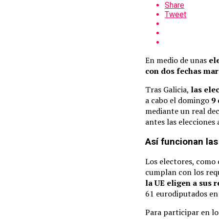
Share
Tweet
En medio de unas
el
con dos fechas ma
Tras Galicia,
las ele
a cabo el domingo
9 
mediante un real dec
antes las elecciones
Así funcionan la
Los electores, como 
cumplan con los requ
la UE eligen a sus
61 eurodiputados en 2
Para participar en l