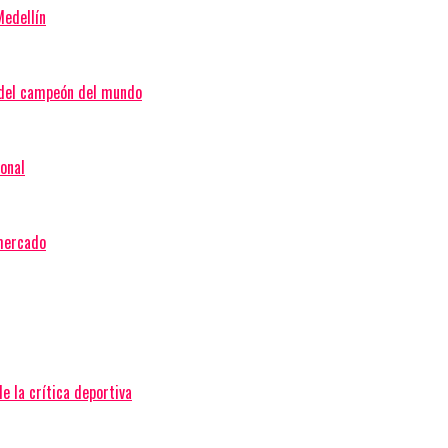
Medellín
a del campeón del mundo
ional
 mercado
e la crítica deportiva