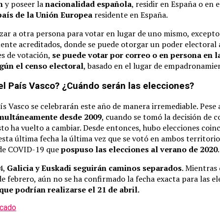
n
y poseer la
nacionalidad española
, residir en España o en 
país de la Unión Europea
residente en España.
zar a otra persona para votar en lugar de uno mismo, excepto
nte acreditados, donde se puede otorgar un poder electoral 
es de votación,
se puede votar por correo o en persona en l
gún el censo electoral
, basado en el lugar de empadronamie
el País Vasco? ¿Cuándo serán las elecciones?
aís Vasco se celebrarán este año de manera irremediable. Pese
imultáneamente desde 2009
, cuando se tomó la decisión de 
esto ha vuelto a cambiar. Desde entonces, hubo elecciones coin
sta última fecha la última vez que se votó en ambos territorio
 de COVID-19 que
pospuso las elecciones al verano de 2020
.
4,
Galicia y Euskadi seguirán caminos separados
. Mientras 
de febrero, aún no se ha confirmado la fecha exacta para las el
ue podrían realizarse el 21 de abril.
cado