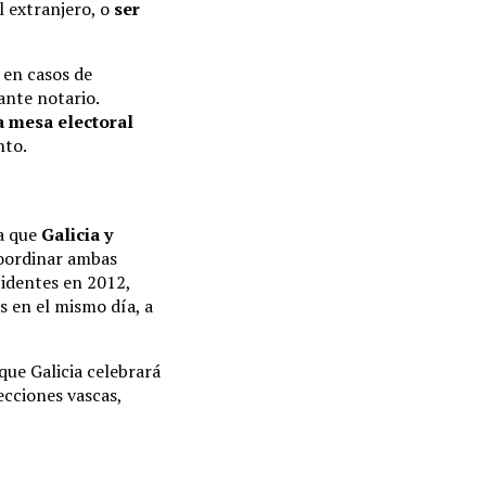
el extranjero, o
ser
 en casos de
ante notario.
a mesa electoral
nto.
 a que
Galicia y
coordinar ambas
cidentes en 2012,
s en el mismo día, a
que Galicia celebrará
ecciones vascas,