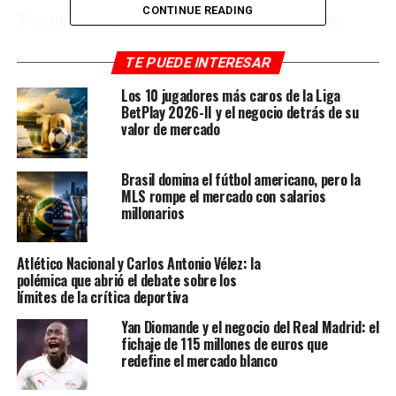
CONTINUE READING
Tras sumar 19 puntos en las primeras 10 jornadas,
Colombia sabe que el número mágico para hacerse con
un tiquete en la siguiente cita orbital está entre
23 o 24
TE PUEDE INTERESAR
puntos.
Una cifra que el equipo colombiano puede
Los 10 jugadores más caros de la Liga
alcanzar en la jornada doble del mes de noviembre. Por
BetPlay 2026-II y el negocio detrás de su
lo que suma actualmente, una victoria y un empate
valor de mercado
dejarían todo casi decidido.
Brasil domina el fútbol americano, pero la
Colombia sabe que su partido más complicado es ante
MLS rompe el mercado con salarios
Uruguay, Históricamente el cuadro tricolor sufre
millonarios
bastante en Montevideo y hace varias décadas que no
logra sumar de a tres en su visita por clasificatorias. Un
Atlético Nacional y Carlos Antonio Vélez: la
escenario que deja una alta probabilidad que, en un
polémica que abrió el debate sobre los
partido muy bueno, el equipo rescate un punto.
límites de la crítica deportiva
Yan Diomande y el negocio del Real Madrid: el
Seguido a ello será un duelo que no se puede dejar
fichaje de 115 millones de euros que
escapar. La tricolor recibirá en Barranquilla al equipo
redefine el mercado blanco
ecuatoriano y después de vencer a Brasil, Argentina,
Chile y no caer ante Uruguay, lo menos esperado es una