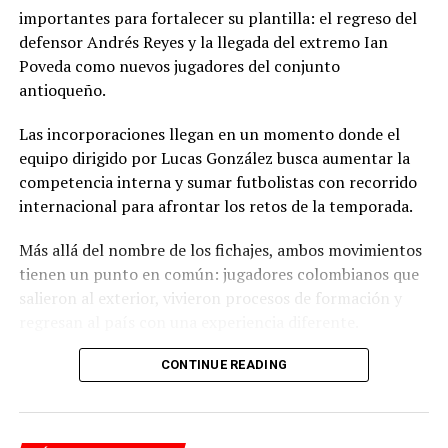
Aunque el caso tiene como protagonista a una figura del
importantes para fortalecer su plantilla: el regreso del
fútbol como Franco Armani, la situación refleja un
defensor Andrés Reyes y la llegada del extremo Ian
problema que puede afectar a cualquier viajero.
Poveda como nuevos jugadores del conjunto
antioqueño.
Los vuelos internacionales movilizan millones de
pasajeros cada año y la pérdida o manipulación indebida
Las incorporaciones llegan en un momento donde el
del equipaje representa uno de los principales reclamos
equipo dirigido por Lucas González busca aumentar la
dentro de la industria aérea.
competencia interna y sumar futbolistas con recorrido
internacional para afrontar los retos de la temporada.
Para los colombianos que viven fuera del país,
especialmente quienes viajan entre Colombia,
Más allá del nombre de los fichajes, ambos movimientos
Argentina, Estados Unidos y Europa, la seguridad de sus
tienen un punto en común: jugadores colombianos que
pertenencias es un factor determinante al momento de
salieron al exterior, vivieron procesos de formación y
elegir una aerolínea.
regresan al país con una experiencia diferente.
El valor económico de un equipaje puede incluir no
CONTINUE READING
El regreso de Andrés Reyes: de la cantera verdolaga al fútbol
solamente objetos personales, sino también:
internacional
El retorno de Andrés Reyes tiene un componente
equipos electrónicos;