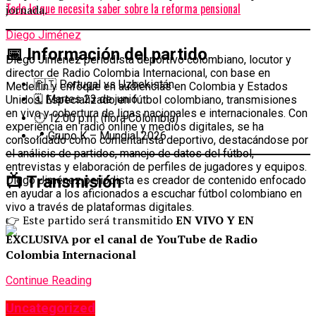
Todo lo que necesita saber sobre la reforma pensional
jornada.
Diego Jiménez
📅 Información del partido
Diego Jiménez periodista deportivo colombiano, locutor y
director de Radio Colombia Internacional, con base en
🇵🇹 Portugal vs Uzbekistán
Medellín y enfoque en audiencias en Colombia y Estados
🗓️ Martes 23 de junio
Unidos. Especializado en fútbol colombiano, transmisiones
en vivo y cobertura de ligas nacionales e internacionales. Con
🕛 12:00 p.m. (hora Colombia)
experiencia en radio online y medios digitales, se ha
📍 Grupo K – Mundial 2026
consolidado como comentarista deportivo, destacándose por
el análisis de partidos, manejo de datos del fútbol,
entrevistas y elaboración de perfiles de jugadores y equipos.
📺 Transmisión
Diego Jiménez periodista es creador de contenido enfocado
en ayudar a los aficionados a escuchar fútbol colombiano en
vivo a través de plataformas digitales.
👉 Este partido será transmitido
EN VIVO Y EN
EXCLUSIVA por el canal de YouTube de Radio
Colombia Internacional
Continue Reading
Uncategorized