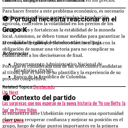
también compite la Selección Colombia.
Para hacer frente a este problema económico, es necesario
implementar políticas que estimulen la producción
⚽ Portugal necesita reaccionar en el
agrícola, controlen la volatilidad en los precios de los
Grupo K
combustibles y fortalezcan la estabilidad de la moneda
local. Asimismo, se deben tomar medidas para garantizar la
accesibilidad y calidad de la educación en el país.
El conjunto dirigido por Roberto Martínez llega con la
obligación de sumar una victoria para no complicar su
Referencias
clasificación a los dieciseisavos de final.
Departamento Administrativo Nacional de
Portugal es considerada una de las selecciones candidatas
Estadística (DANE).
al título, por el nivel de su plantilla y la experiencia de su
Banco de la República de Colombia.
proceso competitivo.
Related Topics:
Destacado
Up Next
🏟️ Contexto del partido
Las sorpresas que nos esperan en la nueva historia de ‘Yo soy Betty, la
fea’ en Prime Video
El encuentro ante Uzbekistán representa una oportunidad
clave para recuperar confianza y mejorar su posición en el
Don't Miss
grupo, luego de dejar puntos importantes en la primera