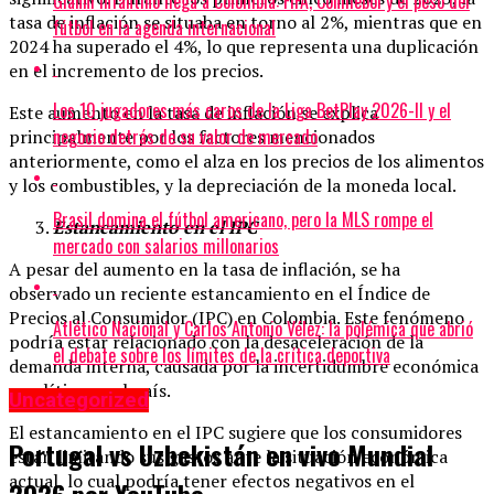
Gianni Infantino llega a Colombia: FIFA, Conmebol y el peso del
tasa de inflación se situaba en torno al 2%, mientras que en
fútbol en la agenda internacional
2024 ha superado el 4%, lo que representa una duplicación
en el incremento de los precios.
Los 10 jugadores más caros de la Liga BetPlay 2026-II y el
Este aumento en la tasa de inflación se explica
negocio detrás de su valor de mercado
principalmente por los factores mencionados
anteriormente, como el alza en los precios de los alimentos
y los combustibles, y la depreciación de la moneda local.
Brasil domina el fútbol americano, pero la MLS rompe el
Estancamiento en el IPC
mercado con salarios millonarios
A pesar del aumento en la tasa de inflación, se ha
observado un reciente estancamiento en el Índice de
Precios al Consumidor (IPC) en Colombia. Este fenómeno
Atlético Nacional y Carlos Antonio Vélez: la polémica que abrió
podría estar relacionado con la desaceleración de la
el debate sobre los límites de la crítica deportiva
demanda interna, causada por la incertidumbre económica
y política en el país.
Uncategorized
El estancamiento en el IPC sugiere que los consumidores
Portugal vs Uzbekistán en vivo Mundial
están limitando sus gastos ante la situación económica
actual, lo cual podría tener efectos negativos en el