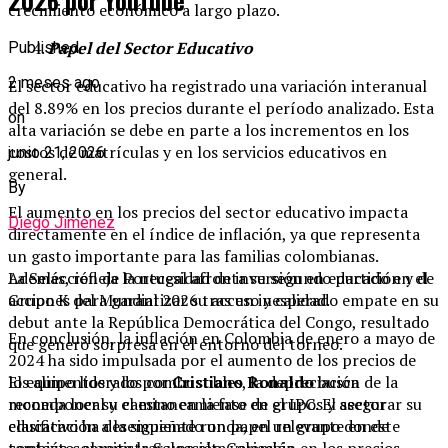
2026 por YouTube
crecimiento económico a largo plazo.
Papel del Sector Educativo
Published
2 meses ago
El sector educativo ha registrado una variación interanual
del 8.89% en los precios durante el período analizado. Esta
on
alta variación se debe en parte a los incrementos en los
costos de matrículas y en los servicios educativos en
junio 21, 2026
general.
By
El aumento en los precios del sector educativo impacta
Diego Jiménez
directamente en el índice de inflación, ya que representa
un gasto importante para las familias colombianas.
Además, refleja la necesidad de inversión en educación y de
La Selección de Portugal afronta su segundo partido en el
acciones para garantizar su acceso y calidad.
Grupo K del Mundial 2026 tras un inesperado empate en su
debut ante la República Democrática del Congo, resultado
En conclusión, la inflación en Colombia de enero a mayo de
que generó sorpresa en el entorno del torneo.
2024 ha sido impulsada por el aumento de los precios de
los alimentos y los combustibles, la depreciación de la
El equipo liderado por
Cristiano Ronaldo
busca
moneda local y el estancamiento en el IPC. El sector
recomponer su camino en la fase de grupos y asegurar su
educativo ha desempeñado un papel relevante en este
clasificación a la siguiente ronda, en un grupo donde
contexto, al registrar una alta variación en los precios.