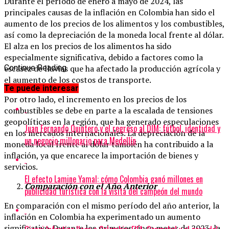
Durante el período de enero a mayo de 2024, las
principales causas de la inflación en Colombia han sido el
aumento de los precios de los alimentos y los combustibles,
así como la depreciación de la moneda local frente al dólar.
El alza en los precios de los alimentos ha sido
especialmente significativa, debido a factores como la
escasez de lluvias que ha afectado la producción agrícola y
Continue Reading
el aumento de los costos de transporte.
Te puede interesar
Por otro lado, el incremento en los precios de los
combustibles se debe en parte a la escalada de tensiones
geopolíticas en la región, que ha generado especulaciones
Juan Fernando Quintero y el regreso al DIM: fútbol, identidad y
en los mercados internacionales. La depreciación de la
un negocio millonario para Medellín
moneda local frente al dólar también ha contribuido a la
inflación, ya que encarece la importación de bienes y
servicios.
El efecto Lamine Yamal: cómo Colombia ganó millones en
Comparación con el Año Anterior
publicidad turística con la visita del campeón del mundo
En comparación con el mismo período del año anterior, la
inflación en Colombia ha experimentado un aumento
significativo. Durante los primeros cinco meses de 2023, la