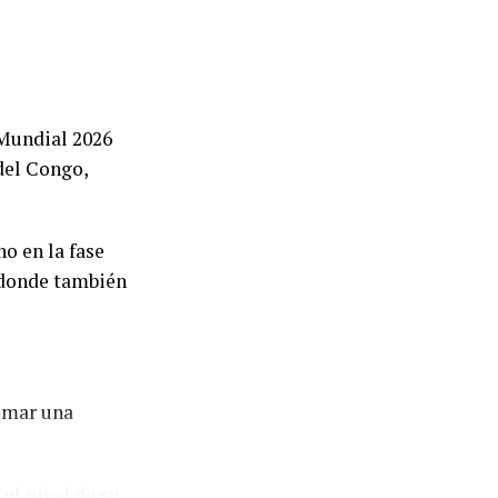
 Mundial 2026
del Congo,
o en la fase
o donde también
sumar una
el nivel de su