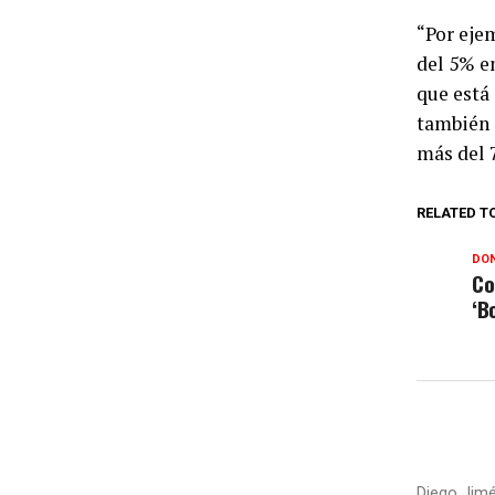
“Por eje
del 5% en
que está 
también 
más del 
RELATED T
DON
Co
‘B
Diego Jimé