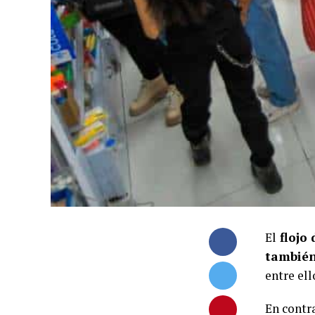
El
flojo
también
entre ell
En contra