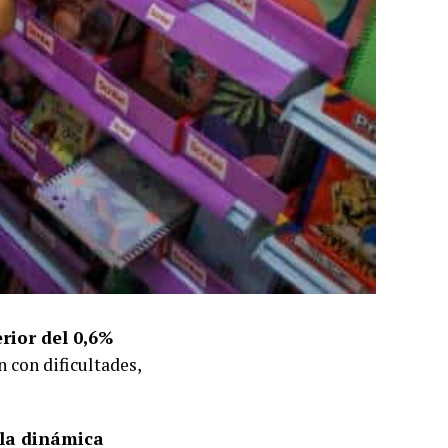
rior del 0,6%
n con dificultades,
 la dinámica