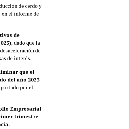
oducción de cerdo y
e en el informe de
tivos de
023),
dado que la
 desaceleración de
as de interés.
iminar que el
do del año 2023
eportado por el
ollo Empresarial
rimer trimestre
cia.