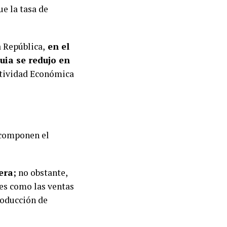
ue la tasa de
 República,
en el
uia se redujo en
ctividad Económica
 componen el
era;
no obstante,
les como las ventas
roducción de