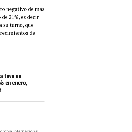
nto negativo de más
 de 21%, es decir
a su turno, que
crecimientos de
a tuvo un
% en enero,
e
ombia Internacional,