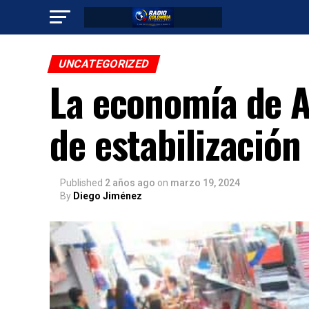
UNCATEGORIZED
La economía de A
de estabilización
Published
2 años ago
on
marzo 19, 2024
By
Diego Jiménez