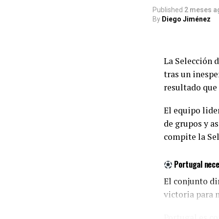
Published
2 meses a
By
Diego Jiménez
La Selección d
tras un inesp
resultado que 
El equipo lid
de grupos y as
compite la Se
Portugal neces
El conjunto di
victoria para n
Portugal es co