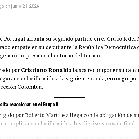
go
on
junio 21, 2026
e Portugal afronta su segundo partido en el Grupo K del
erado empate en su debut ante la República Democrática 
generó sorpresa en el entorno del torneo.
erado por
Cristiano Ronaldo
busca recomponer su camin
egurar su clasificación a la siguiente ronda, en un grup
lección Colombia.
ita reaccionar en el Grupo K
rigido por Roberto Martínez llega con la obligación de 
o complicar su clasificación a los dieciseisavos de final.
nsiderada una de las selecciones candidatas al título, por 