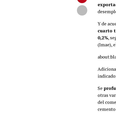
exporta
desemple
Y de acu
cuarto 
0,2%
, s
(Imae), 
about:bl
Adiciona
indicado
Se
profu
otras va
del comer
cemento 