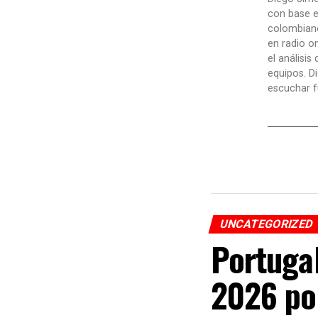
con base e
colombiano
en radio o
el análisis
equipos. D
escuchar f
UNCATEGORIZED
Portugal
2026 po