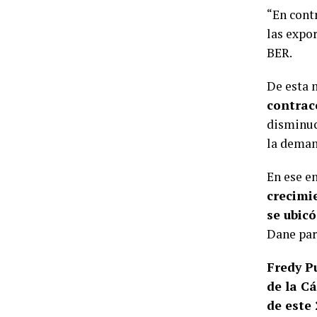
“En cont
las expor
BER.
De esta 
contrac
disminuc
la demand
En ese e
crecimi
se ubicó
Dane par
Fredy P
de la C
de este