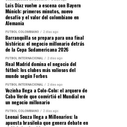
vivo/
Luis Díaz vuelve a escena con Bayern
Múnich: primeros minutos, nuevo
desafío y el valor del colombiano en
Alemania
FÚTBOL COLOMBIANO
2 días ago
Barranquilla se prepara para una final
histórica: el negocio millonario detrás
de la Copa Sudamericana 2026
FÚTBOL INTERNACIONAL
2 días ago
Real Madrid domina el negocio del
fútbol: los clubes más valiosos del
mundo según Forbes
FÚTBOL INTERNACIONAL
2 días ago
Vozinha llega a Colo-Colo: el arquero de
Cabo Verde que convirtió el Mundial en
un negocio millonario
FÚTBOL COLOMBIANO
2 días ago
Leonai Souza llega a Millonarios: la
apuesta brasileña que genera debate en