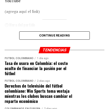
YouTube
(agrega aquí el link)
🕒 Hora del partido
🕢 Colombia: 7:30 PM
CONTINUE READING
🕣 Miami: 8:30 PM
TENDENCIAS
🔥 Partido decisivo
FÚTBOL COLOMBIANO
1 día ago
Millonarios necesita ganar para mantenerse con
Tasa de usura en Colombia: el costo
opciones de clasificación en el grupo C, mientras que
oculto de financiar la pasión por el
Sao Paulo llega como líder.
fútbol
FÚTBOL COLOMBIANO
2 días ago
📺 También por radio
Derechos de televisión del fútbol
colombiano: Win Sports toma ventaja
🔊 Escúchalo aquí
mientras los clubes buscan cambiar el
reparto económico
radiocolombiainternacional.com/escuchar-futbol-en-
COLOMBIANOS EN EUROPA
2 días ago