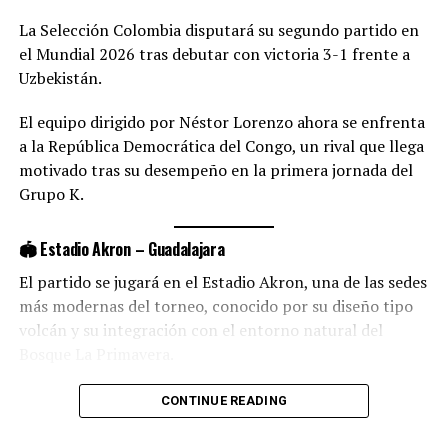
📅 Información del partido
La Selección Colombia disputará su segundo partido en
Vale la pena recordar que Todos por Medellín nació el
el Mundial 2026 tras debutar con victoria 3-1 frente a
🇵🇹 Portugal vs Uzbekistán
25 de agosto de 2020 como una asociación sin ánimo de
Uzbekistán.
lucro, constituida por 38 integrantes, entre personas
🗓️ Martes 23 de junio
naturales y organizaciones, con intereses comunes:
El equipo dirigido por Néstor Lorenzo ahora se enfrenta
🕛 12:00 p.m. (hora Colombia)
promover la participación ciudadana, cuidar el
a la República Democrática del Congo, un rival que llega
patrimonio público y vigilar la gestión del
📍 Grupo K – Mundial 2026
motivado tras su desempeño en la primera jornada del
conglomerado público del Municipio de Medellín y el
Grupo K.
Área Metropolitana del Valle de Aburrá en el corto,
📺 Transmisión
mediano y largo plazo.
👉 Este partido será transmitido
EN VIVO Y EN
🏟️ Estadio Akron – Guadalajara
EXCLUSIVA por el canal de YouTube de Radio
El partido se jugará en el Estadio Akron, una de las sedes
RELATED TOPICS:
DESTACADO
Colombia Internacional
más modernas del torneo, conocido por su diseño tipo
UP NEXT
volcán y su integración con el entorno natural del
Colombia: Un vistazo a las noticias económicas, prepara
Bosque La Primavera.
su bolsillo para los meses de más gasto
El recinto cuenta con mejoras tecnológicas, pantallas
DON'T MISS
CONTINUE READING
Procuraduría abre investigación disciplinaria contra
en todas las áreas, césped híbrido y espacios inclusivos
Álvaro Leyva por la licitación de pasaportes
como las “Sensory Room”.