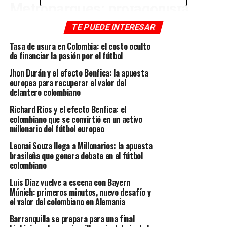
Metroparques: protagonista
principal del cartel
TE PUEDE INTERESAR
Tasa de usura en Colombia: el costo oculto
De acuerdo con Piedad Patricia Restrepo,
de financiar la pasión por el fútbol
“Metroparques recibió miles de millones de pesos del
Jhon Durán y el efecto Benfica: la apuesta
Área Metropolitana, del Inder y Distrito de Medellín a
europea para recuperar el valor del
través de diversas secretarías.
delantero colombiano
Mediante un acuerdo tácito entre servidores públicos y
Richard Ríos y el efecto Benfica: el
colombiano que se convirtió en un activo
empresas contratistas, se entregaron 120 mil millones
millonario del fútbol europeo
de pesos a 22 empresas, en 8 redes identificadas.
Leonai Souza llega a Millonarios: la apuesta
brasileña que genera debate en el fútbol
En marzo del 2021, llevó una denuncia a la Fiscalía
colombiano
sobre un contrato relacionado con el mantenimiento de
las zonas verdes de la ciudad. Se le quitó el contrato al
Luis Díaz vuelve a escena con Bayern
Múnich: primeros minutos, nuevo desafío y
Jardín Botánico y se le entregó a Metroparques”.
el valor del colombiano en Alemania
Esta última entidad se lo adjudicó a Reforestadora El
Barranquilla se prepara para una final
Líbano, por invitación privada. La empresa ganadora