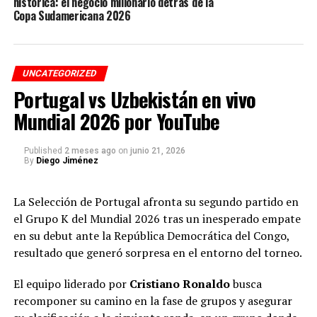
histórica: el negocio millonario detrás de la
Copa Sudamericana 2026
estaba relacionada con las otras empresas, todas con un
punto en común: familiares y amigos en ellas, un
elemento que en el sector público es motivo de
inhabilidad al poner duda la transparencia y
UNCATEGORIZED
cumplimiento de los requisitos.
Portugal vs Uzbekistán en vivo
Mundial 2026 por YouTube
Según Piedad Patricia Restrepo y con base en la
investigación, las empresas vinculadas entre sí,
manipulan el cumplimiento de los requisitos exigidos en
Published
2 meses ago
on
junio 21, 2026
By
Diego Jiménez
cada uno de los procesos en los que participan, para
rotarse los contratos entre ellas.
La Selección de Portugal afronta su segundo partido en
“Aquí hay abuso de las formas jurídicas y el bien común
el Grupo K del Mundial 2026 tras un inesperado empate
no es prioritario. La víctima somos los ciudadanos de
en su debut ante la República Democrática del Congo,
Medellín que tienen que ver el descuido. Y cuando se
resultado que generó sorpresa en el entorno del torneo.
entregan obras, sucede con sobrecostos”, agrega.
El equipo liderado por
Cristiano Ronaldo
busca
Todos por Medellín identificó a Metroparques como un
recomponer su camino en la fase de grupos y asegurar
aliado principal porque es el encargado de hacer estas