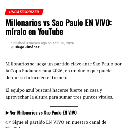
UNCATEGORIZED
📅 Información del partido
Diego Jiménez
Millonarios vs Sao Paulo EN VIVO:
🇨🇴 Colombia vs RD Congo
míralo en YouTube
Diego Jiménez periodista deportivo colombiano, locutor y
🗓️ Martes 23 de junio
director de Radio Colombia Internacional, con base en
Published
3 meses ago
on
abril 28, 2026
Medellín y enfoque en audiencias en Colombia y Estados
🕘 9:00 p.m. (COL)
By
Diego Jiménez
Unidos. Especializado en fútbol colombiano, transmisiones en
📍 Estadio Akron – Guadalajara
vivo y cobertura de ligas nacionales e internacionales. Con
experiencia en radio online y medios digitales, se ha
Millonarios se juega un partido clave ante Sao Paulo por
consolidado como comentarista deportivo, destacándose por
📺 Transmisión
la Copa Sudamericana 2026, en un duelo que puede
el análisis de partidos, manejo de datos del fútbol, entrevistas
definir su futuro en el torneo.
👉 Exclusiva por el canal de YouTube de Radio Colombia
y elaboración de perfiles de jugadores y equipos. Diego
Internacional
Jiménez periodista es creador de contenido enfocado en
El equipo azul buscará hacerse fuerte en casa y
ayudar a los aficionados a escuchar fútbol colombiano en vivo
aprovechar la altura para sumar tres puntos vitales.
a través de plataformas digitales.
▶️ Ver Millonarios vs Sao Paulo EN VIVO
👉 Sigue el partido EN VIVO en nuestro canal de