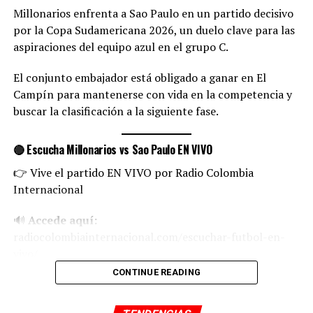
grupos sociales enfrentados e implementar acciones
Millonarios enfrenta a Sao Paulo en un partido decisivo
para el mejoramiento de los espacios públicos.
📺 Transmisión
por la Copa Sudamericana 2026, un duelo clave para las
aspiraciones del equipo azul en el grupo C.
[lbg_audio8_html5_shoutcast settings_id=’2′]
👉 Exclusiva por el canal de YouTube de Radio Colombia
Internacional
El conjunto embajador está obligado a ganar en El
RELATED TOPICS:
Campín para mantenerse con vida en la competencia y
buscar la clasificación a la siguiente fase.
UP NEXT
Los meteorólogos niegan que la siembra de nubes haya
causado el diluvio de Dubái
🔴 Escucha Millonarios vs Sao Paulo EN VIVO
DON'T MISS
Emigrar a España: estas son las únicas formas de
👉 Vive el partido EN VIVO por Radio Colombia
hacerlo legalmente
Internacional
🔊
Accede aquí:
radiocolombiainternacional.com/escuchar-futbol-en-
Diego Jiménez
vivo/
CONTINUE READING
Diego Jiménez periodista deportivo colombiano, locutor y
director de Radio Colombia Internacional, con base en
🕒 Hora del partido
Medellín y enfoque en audiencias en Colombia y Estados