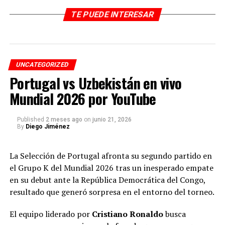
festivo o no
.
TE PUEDE INTERESAR
La respuesta es: no, solo será un día cívico en el que
las
empresas públicas podrán permitir que sus
funcionarios tengan el día libre.
UNCATEGORIZED
¿Qué es un día cívico?
Portugal vs Uzbekistán en vivo
Mundial 2026 por YouTube
Un día cívico, según la Presidencia, es un día laboral
ordinario que se declara en circunstancias especiales o
de emergencia en el país, en el que se establecen
Published
2 meses ago
on
junio 21, 2026
By
Diego Jiménez
diferentes actividades específicas relacionadas con el
motivo de la declaración, en este caso,
el ahorro de
agua y energía.
La Selección de Portugal afronta su segundo partido en
el Grupo K del Mundial 2026 tras un inesperado empate
Siendo así, los ciudadanos de empresas públicas podrán
en su debut ante la República Democrática del Congo,
estar libres de sus funciones y
podrán hacer parte de
resultado que generó sorpresa en el entorno del torneo.
estas actividades sin interrupciones laborales.
El equipo liderado por
Cristiano Ronaldo
busca