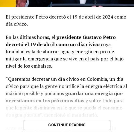
El presidente Petro decretó el 19 de abril de 2024 como
día cívico.
En las últimas horas, el
presidente Gustavo Petro
decretó el 19 de abril como un día cívico
cuya
finalidad es la de ahorrar agua y energía en pro de
mitigar la emergencia que se vive en el país por el bajo
nivel de los embalses.
“Queremos decretar un día cívico en Colombia, un día
cívico para que la gente no utilice la energía eléctrica al
máximo posible y podamos
guardar una energía que
necesitamos en los próximos días
y sobre todo para
que la gente disminuya en lo que se pueda el consumo
de agua potable”, mencionó el mandatario.
CONTINUE READING
Ante esto, hay quienes se preguntan si
será un día