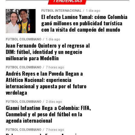
🕢 Colombia: 7:30 PM
TENDENCIAS
Unidos. Especializado en fútbol colombiano, transmisiones en
🕣 Miami: 8:30 PM
vivo y cobertura de ligas nacionales e internacionales. Con
FÚTBOL INTERNACIONAL
1 día ago
experiencia en radio online y medios digitales, se ha
El efecto Lamine Yamal: cómo Colombia
📍 Estadio El Campín
consolidado como comentarista deportivo, destacándose por
ganó millones en publicidad turística
el análisis de partidos, manejo de datos del fútbol, entrevistas
con la visita del campeón del mundo
y elaboración de perfiles de jugadores y equipos. Diego
🔥 Así llega Millonarios
FÚTBOL COLOMBIANO
1 día ago
Jiménez periodista es creador de contenido enfocado en
Juan Fernando Quintero y el regreso al
ayudar a los aficionados a escuchar fútbol colombiano en vivo
El equipo azul suma 3 puntos en el grupo tras una
DIM: fútbol, identidad y un negocio
a través de plataformas digitales.
derrota y una victoria, por lo que necesita ganar para
millonario para Medellín
mantenerse en la pelea.
FÚTBOL COLOMBIANO
7 horas ago
Andrés Reyes e Ian Poveda llegan a
La baja de Falcao es sensible, pero el regreso de Rodrigo
Atlético Nacional: experiencia
Contreras le da alternativas en ataque.
internacional y apuesta por el futuro
verdolaga
⚔️ Así llega Sao Paulo
FÚTBOL COLOMBIANO
2 días ago
Gianni Infantino llega a Colombia: FIFA,
El equipo brasileño llega con puntaje perfecto y cierta
Conmebol y el peso del fútbol en la
tranquilidad, además de rotar su nómina, lo que podría
agenda internacional
ser aprovechado por Millonarios.
FÚTBOL COLOMBIANO
7 horas ago