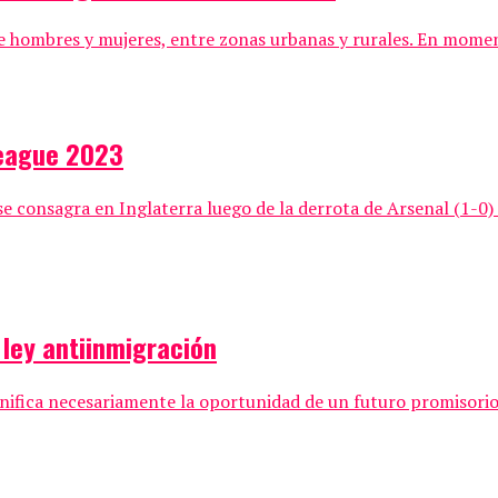
 hombres y mujeres, entre zonas urbanas y rurales. En momento
eague 2023
e consagra en Inglaterra luego de la derrota de Arsenal (1-0
 ley antiinmigración
ifica necesariamente la oportunidad de un futuro promisorio 