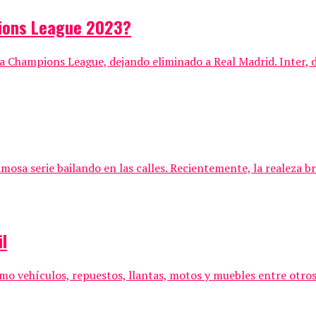
pions League 2023?
la Champions League, dejando eliminado a Real Madrid. Inter, d
amosa serie bailando en las calles. Recientemente, la realeza bri
l
o vehículos, repuestos, llantas, motos y muebles entre otros La 